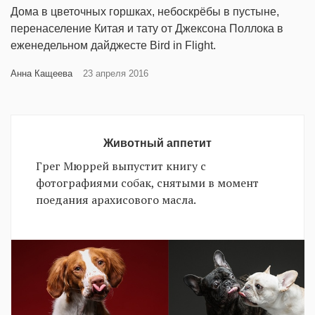
‘21
Дома в цветочных горшках, небоскрёбы в пустыне,
перенаселение Китая и тату от Джексона Поллока в
еженедельном дайджесте Bird in Flight.
Фотопроект
Анна Кащеева
23 апреля 2016
Репортаж
Партнерский
материал
Животный аппетит
Грег Мюррей выпустит книгу с
О
фотографиями собак, снятыми в момент
птичке
поедания арахисового масла.
Рекламодателям