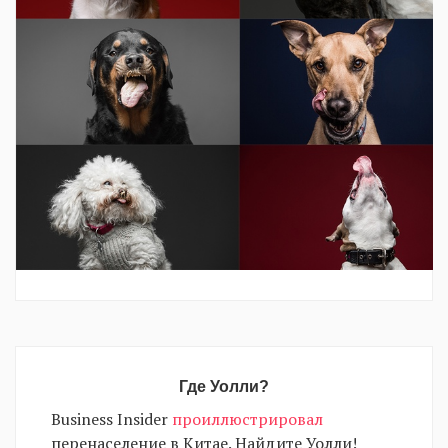
EN
UA
Где Уолли?
Business Insider
проиллюстрировал
перенаселение в Китае. Найдите Уолли!