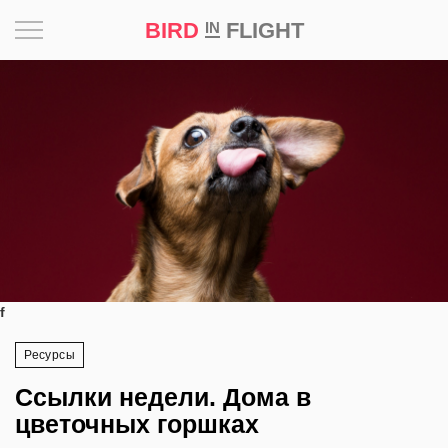
BIRD
FLIGHT
IN
Вдохновение
Почему
это
шедевр
Мир
Игра
f
Новости
Ресурсы
Bird
Ссылки недели. Дома в
in
цветочных горшках
Flight
Prize