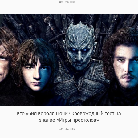
26 038
Кто убил Короля Ночи? Кровожадный тест на
знание «Игры престолов»
32 883