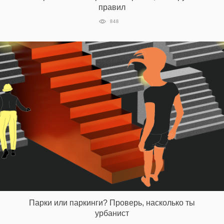
правил
848
Парки или паркинги? Проверь, насколько ты
урбанист