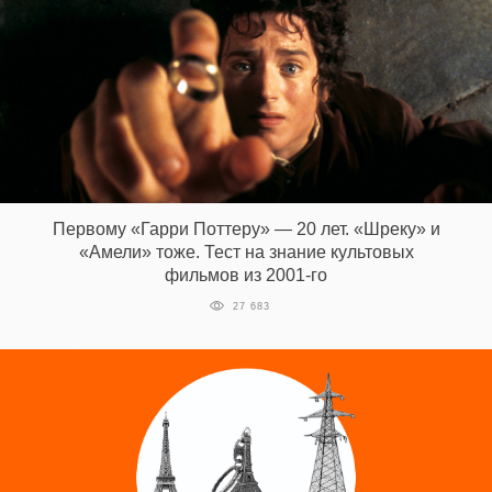
Первому «Гарри Поттеру» — 20 лет. «Шреку» и
«Амели» тоже. Тест на знание культовых
фильмов из 2001-го
27 683