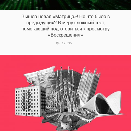
‘21
Вышла новая «Матрица»! Но что было в
Фотопроект
предыдущих? В меру сложный тест,
помогающий подготовиться к просмотру
«Воскрешения»
Репортаж
12 695
Партнерский
материал
О
птичке
Рекламодателям