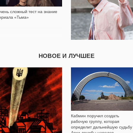
чень сложный тест на знание
ериала «Тьма»
НОВОЕ И ЛУЧШЕЕ
Все фильмы Ксавье Долана —
9 789
от худшего к лучшему: Очень
субъективный рейтинг
Кабмин поручил создать
рабочую группу, которая
определит дальнейшую судьбу
Арки дружбы народов