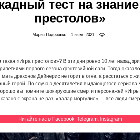
жадный тест на знание
престолов»
Мария Педоренко
1 июля 2021
 такая «Игра престолов»? В эти дни ровно 10 лет назад зри
ипетиями первого сезона фэнтезийной саги. Тогда оказалос
мать драконов Дейнерис не горит в огне, а расстаться с ж
вный герой. По случаю десятилетия выдающегося сериала
 хорошо вы помните шокирующие смерти персонажей «Игры
сказано с экрана не раз, «валар моргулис» — все люди сме
Читайте нас в
Facebook
,
Telegram
,
Instagram