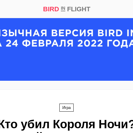
BIRD
FLIGHT
IN
кт
Репортаж
Игра
Кто убил Короля Ночи