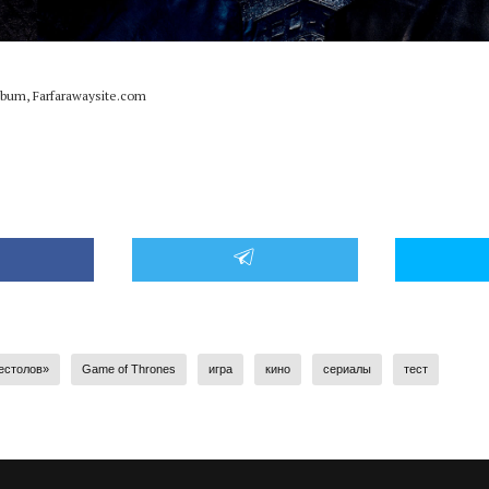
bum, Farfarawaysite.com
естолов»
Game of Thrones
игра
кино
сериалы
тест