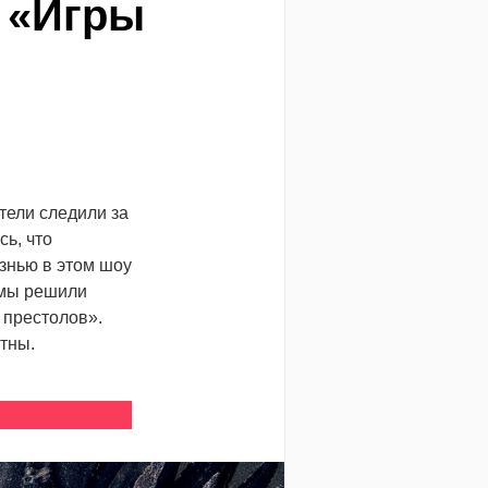
 «Игры
тели следили за
ь, что
изнью в этом шоу
 мы решили
 престолов».
ртны.