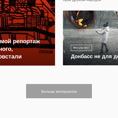
12 303
ямой репортаж
ного,
Фотопроект
овстали
Донбасс не для д
Больше материалов