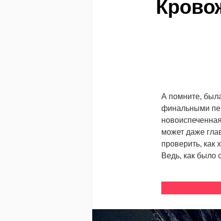
Крово
А помните, была
финальными пер
новоиспеченная 
может даже гла
проверить, как
Ведь, как было 