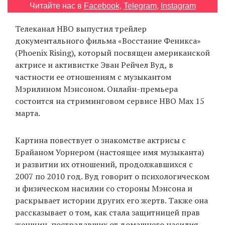
Читайте нас в
Facebook
,
Telegram
,
Instagram
‘21
Телеканал HBO выпустил трейлер
Фотопроект
документального фильма «Восстание Феникса»
(Phoenix Rising), который посвящен американской
Репортаж
актрисе и активистке Эван Рейчел Вуд, в
частности ее отношениям с музыкантом
Партнерский
Мэрилином Мэнсоном. Онлайн-премьера
материал
состоится на стриминговом сервисе HBO Max 15
марта.
О
птичке
Картина повествует о знакомстве актрисы с
Брайаном Уорнером (настоящее имя музыканта)
Рекламодателям
и развитии их отношений, продолжавшихся с
2007 по 2010 год. Вуд говорит о психологическом
и физическом насилии со стороны Мэнсона и
раскрывает истории других его жертв. Также она
рассказывает о том, как стала защитницей прав
женщин, пострадавших от домашнего насилия.