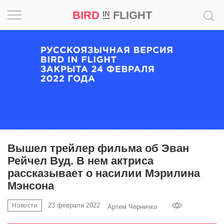
BIRD
FLIGHT
IN
Вдохновение
Почему
это
шедевр
Мир
Игра
Вышел трейлер фильма об Эван
Рейчел Вуд. В нем актриса
Новости
рассказывает о насилии Мэрилина
Мэнсона
Bird
in
23 февраля 2022
Новости
Артем Черничко
Flight
Prize