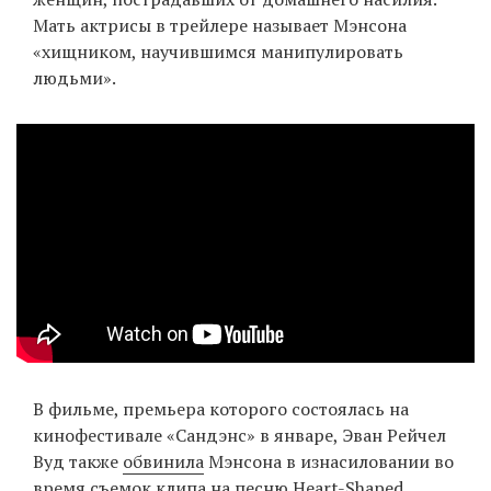
Мать актрисы в трейлере называет Мэнсона
«хищником, научившимся манипулировать
людьми».
EN
UA
В фильме, премьера которого состоялась на
кинофестивале «Сандэнс» в январе, Эван Рейчел
Вуд также
обвинила
Мэнсона в изнасиловании во
время съемок клипа на песню Heart-Shaped