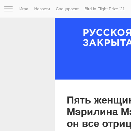
Игра
Новости
Спецпроект
Bird in Flight Prize ‘21
Вдохновение
Почему это шедевр
Мир
Фотопрое
Пять женщи
Мэрилина М
он все отри