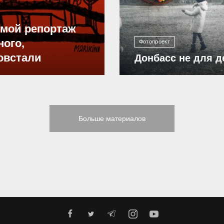
ямой репортаж
ного,
Фотопроект
овстали
Донбасс не для д
Больше материалов