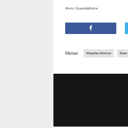
Фото: Depositphotos
Метки
Mэрилин Mэнcон
Еван 