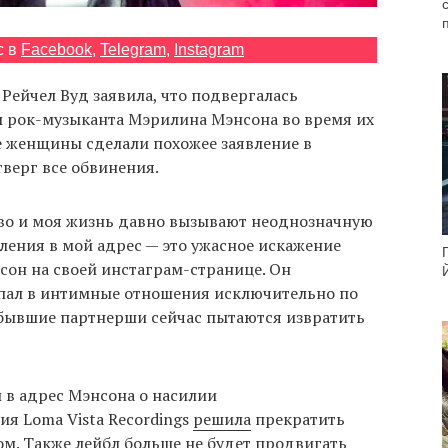
с в
Facebook
,
Telegram
,
Instagram
Рейчел Вуд заявила, что подвергалась
ы рок-музыканта Мэрилина Мэнсона во время их
е женщины сделали похожее заявление в
верг все обвинения.
тво и моя жизнь давно вызывают неоднозначную
ления в мой адрес — это ужасное искажение
он на своей инстаграм-странице. Он
тупал в интимные отношения исключительно по
 бывшие партнерши сейчас пытаются извратить
 в адрес Мэнсона о насилии
я Loma Vista Recordings
решила
прекратить
м. Также лейбл больше не будет продвигать