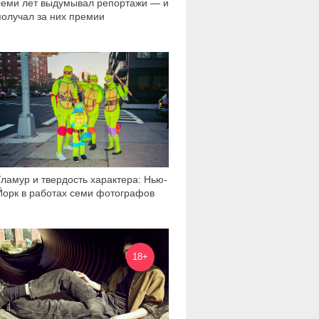
семи лет выдумывал репортажи — и
получал за них премии
6 586
Гламур и твердость характера: Нью-
Йорк в работах семи фотографов
23 369
18+