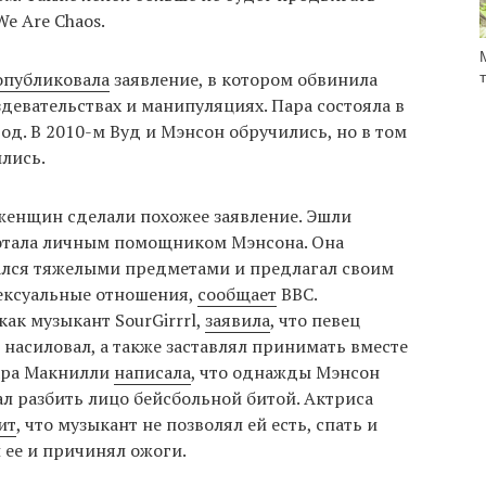
e Are Chaos.
опубликовала
заявление, в котором обвинила
девательствах и манипуляциях. Пара состояла в
од. В 2010-м Вуд и Мэнсон обручились, но в том
лись.
 женщин сделали похожее заявление. Эшли
аботала личным помощником Мэнсона. Она
сался тяжелыми предметами и предлагал своим
сексуальные отношения,
сообщает
ВВС.
как музыкант SourGirrrl,
заявила
, что певец
 насиловал, а также заставлял принимать вместе
ара Макнилли
написала
, что однажды Мэнсон
ал разбить лицо бейсбольной битой. Актриса
ит
, что музыкант не позволял ей есть, спать и
л ее и причинял ожоги.