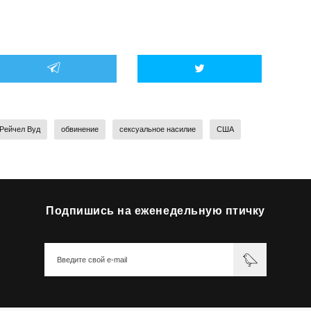
Рейчел Вуд
обвинение
сексуальное насилие
США
Подпишись на еженедельную птичку