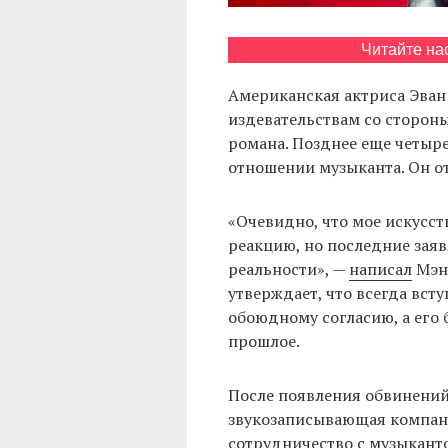
Читайте на
Американская актриса Эван 
издевательствам со сторон
романа. Позднее еще четыр
отношении музыканта. Он от
«Очевидно, что мое искусс
реакцию, но последние заяв
реальности», —
написал
Мэнс
утверждает, что всегда вс
обоюдному согласию, а его
прошлое.
После появления обвинений
звукозаписывающая компани
сотрудничество с музыканто