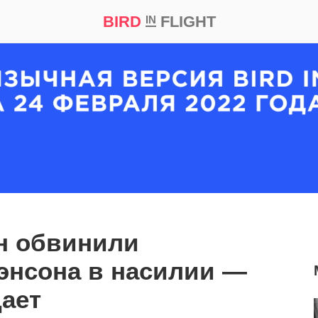
BIRD
FLIGHT
IN
кт
Репортаж
н обвинили
энсона в насилии —
цает