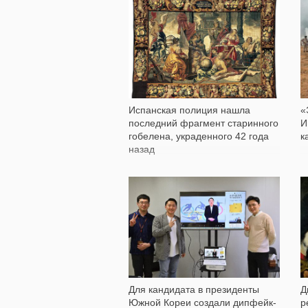
2 110
Испанская полиция нашла
«
последний фрагмент старинного
И
гобелена, украденного 42 года
к
назад
607
Для кандидата в президенты
Д
Южной Кореи создали дипфейк-
р