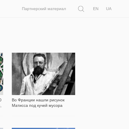
Поиск
Партнерский материал
EN
UA
3 203
0
Во Франции нашли рисунок
,
Матисса под кучей мусора