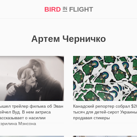
BIRD
FLIGHT
IN
кт
Репортаж
Артем Черничко
12 005
2 803
ышел трейлер фильма об Эван
Канадский репортер собрал $2
ейчел Вуд. В нем актриса
тысяч для детей-сирот Украины
ассказывает о насилии
продавая стикеры
эрилина Мэнсона