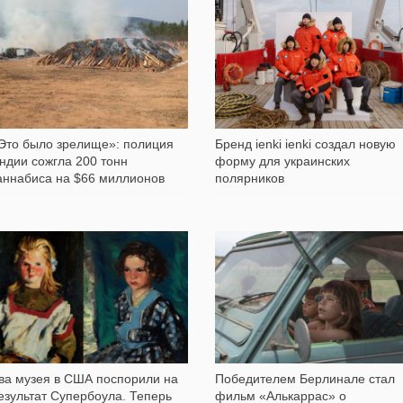
5 563
1 881
Это было зрелище»: полиция
Бренд ienki ienki создал новую
ндии сожгла 200 тонн
форму для украинских
аннабиса на $66 миллионов
полярников
684
1 075
ва музея в США поспорили на
Победителем Берлинале стал
езультат Супербоула. Теперь
фильм «Алькаррас» о