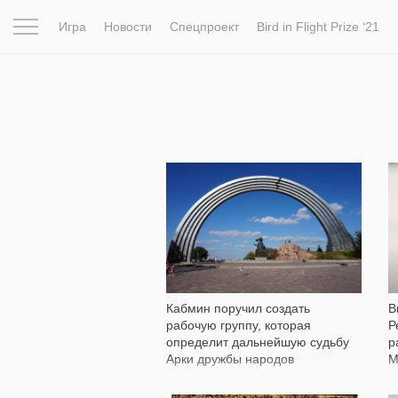
Игра
Новости
Спецпроект
Bird in Flight Prize ‘21
Вдохновение
Почему это шедевр
Мир
Фотопрое
9 790
Кабмин поручил создать
В
рабочую группу, которая
Р
определит дальнейшую судьбу
р
Арки дружбы народов
М