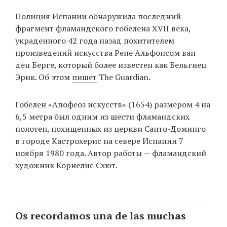
‘21
Полиция Испании обнаружила последний
фрагмент фламандского гобелена XVII века,
Фотопроект
украденного 42 года назад похитителем
произведений искусства Рене Альфонсом ван
Репортаж
ден Берге, который более известен как Бельгиец
Эрик. Об этом
пишет
The Guardian.
Партнерский
материал
Гобелен «Апофеоз искусств» (1654) размером 4 на
6,5 метра был одним из шести фламандских
О
полотен, похищенных из церкви Санто-Доминго
птичке
в городе Кастрохерис на севере Испании 7
ноября 1980 года. Автор работы — фламандский
Рекламодателям
художник Корнелис Схют.
Os recordamos una de las muchas