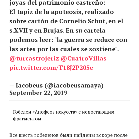
joyas del patrimonio castreño:
El tapiz de la apoteosis, realizado
sobre cartón de Cornelio Schut, en el
EN
UA
s.XVII y en Brujas. En su cartela
podemos leer: "la guerra se reduce con
las artes por las cuales se sostiene".
@turcastrojeriz
@CuatroVillas
pic.twitter.com/T18J2P205e
— Iacobeus (@iacobeusamaya)
September 22, 2019
Гобелен «Апофеоз искусств» с недостающим
фрагментом
Все шесть гобеленов были найдены вскоре после