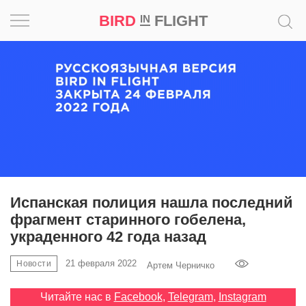
BIRD
FLIGHT
IN
Вдохновение
Почему
это
шедевр
Мир
Игра
Испанская полиция нашла последний
фрагмент старинного гобелена,
Новости
украденного 42 года назад
Bird
21 февраля 2022
Новости
Артем Черничко
in
Flight
Читайте нас в
Facebook
,
Telegram
,
Instagram
Prize