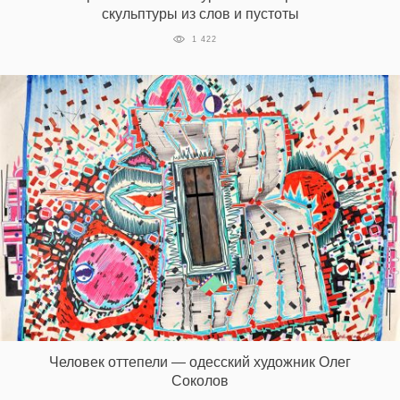
скульптуры из слов и пустоты
1 422
EN
UA
Человек оттепели — одесский художник Олег
Соколов