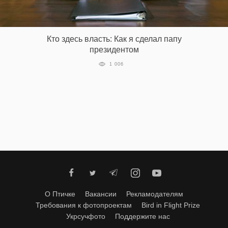
Кто здесь власть: Как я сделал папу
президентом
1 006
О Птичке
Вакансии
Рекламодателям
Требования к фотопроектам
Bird in Flight Prize
Укрсучфото
Поддержите нас