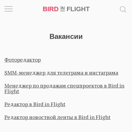
BIRD
FLIGHT
IN
Вдохновение
Вакансии
Почему
это
шедевр
Фоторедактор
Мир
SMM-менеджер для телеграма и инстаграма
Игра
Менеджер по продажам спецпроектов в Bird in
Flight
Новости
Редактор в Bird in Flight
Bird
Редактор новостной ленты в Bird in Flight
in
Flight
Prize