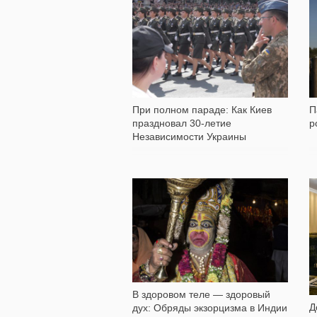
8 382
При полном параде: Как Киев
П
праздновал 30-летие
р
Независимости Украины
15 494
В здоровом теле — здоровый
Д
дух: Обряды экзорцизма в Индии