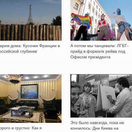
2 130
9 966
ариж дома: Кусочек Франции в
А потом мы танцевали: ЛГБТ-
оссийской глубинке
прайд в формате рейва под
Офисом президента
199 641
15 576
Это было навсегда, пока не
орого и грустно: Как я
кончилось: Дни Киева на