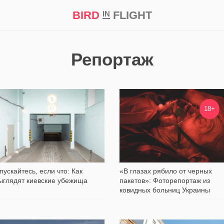
BIRD
FLIGHT
IN
кт
Репортаж
Репортаж
10 580
24 056
18+
пускайтесь, если что: Как
«В глазах рябило от черных
ыглядят киевские убежища
пакетов»: Фоторепортаж из
ковидных больниц Украины