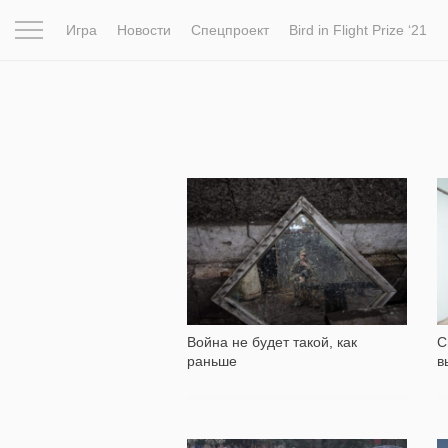
Игра
Новости
Спецпроект
Bird in Flight Prize ‘21
Вдохновение
Почему это шедевр
Мир
Фотопрое
6 313
Война не будет такой, как
С
раньше
в