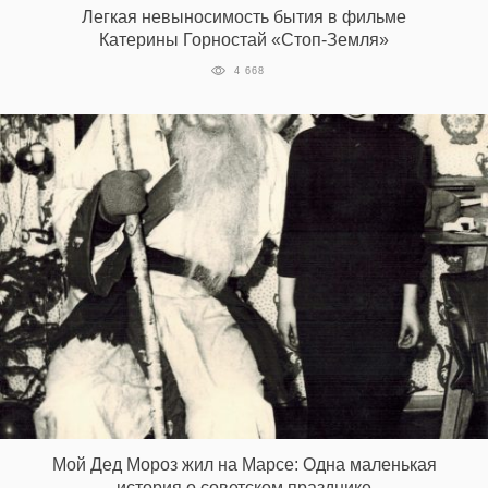
Легкая невыносимость бытия в фильме
Катерины Горностай «Стоп-Земля»
4 668
EN
UA
Мой Дед Мороз жил на Марсе: Одна маленькая
история о советском празднике