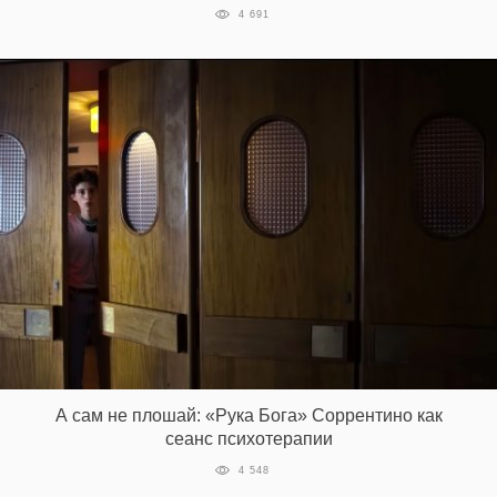
4 691
А сам не плошай: «Рука Бога» Соррентино как
сеанс психотерапии
4 548