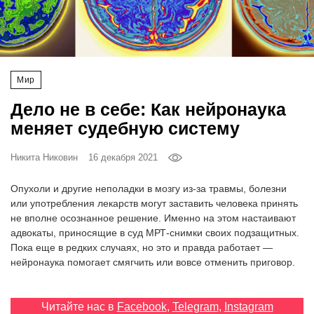
‘21
Фотопроект
Мир
Репортаж
Дело не в себе: Как нейронаука
Партнерский
меняет судебную систему
материал
Никита Никовин
16 декабря 2021
О
птичке
Опухоли и другие неполадки в мозгу из-за травмы, болезни
или употребления лекарств могут заставить человека принять
не вполне осознанное решение. Именно на этом настаивают
Рекламодателям
адвокаты, приносящие в суд МРТ-снимки своих подзащитных.
Пока еще в редких случаях, но это и правда работает —
нейронаука помогает смягчить или вовсе отменить приговор.
Читайте нас в
Facebook
,
Telegram
,
Instagram