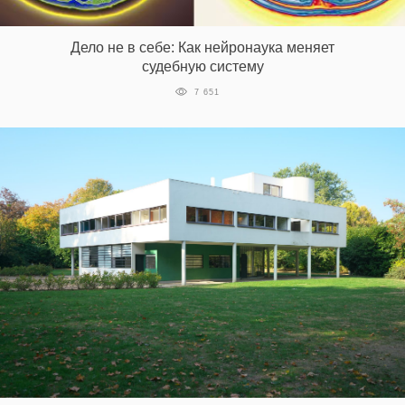
‘21
Дело не в себе: Как нейронаука меняет
Фотопроект
судебную систему
7 651
Репортаж
Партнерский
материал
О
птичке
Рекламодателям