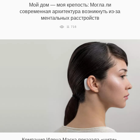
Мой дом — моя крепость: Могла ли
современная архитектура возникнуть из-за
ментальных расстройств
EN
UA
11 716
Компания Илона Маска показала «нити»,