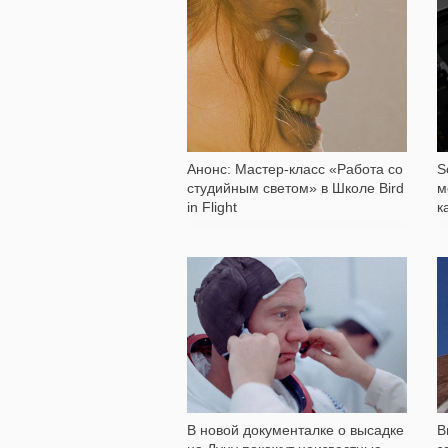
343
Анонс: Мастер-класс «Работа со
S
студийным светом» в Школе Bird
м
in Flight
к
574
В новой документалке о высадке
В