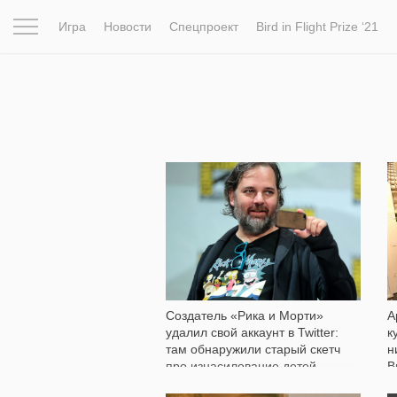
Игра
Новости
Спецпроект
Bird in Flight Prize ‘21
Вдохновение
Почему это шедевр
Мир
Фотопрое
3 110
Создатель «Рика и Морти»
А
удалил свой аккаунт в Twitter:
к
там обнаружили старый скетч
н
про изнасилование детей
В