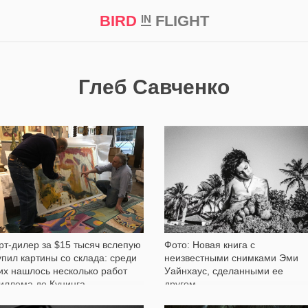
BIRD
FLIGHT
IN
кт
Репортаж
Глеб Савченко
3 046
3 894
рт-дилер за $15 тысяч вслепую
Фото: Новая книга с
упил картины со склада: среди
неизвестными снимками Эми
их нашлось несколько работ
Уайнхаус, сделанными ее
иллема де Кунинга
другом