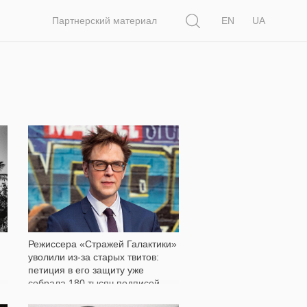
Поиск
Партнерский материал
EN
UA
1 009
Режиссера «Стражей Галактики»
уволили из-за старых твитов:
петиция в его защиту уже
собрала 180 тысяч подписей