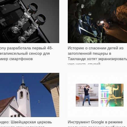
790
632
ony разработала первый 48-
Историю о спасении детей из
егапиксельный сенсор для
затопленной пещеры в
амер смартфонов
Таиланде хотят экранизироват
уже шесть студий
577
585
идео: Швейцарская церковь
Инструмент Google в режиме