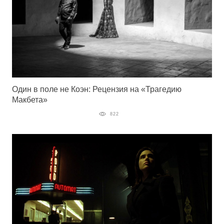
Один в поле не Коэн: Рецензия на «Трагедию
Макбета»
822