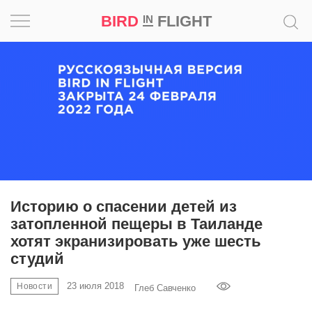
BIRD
FLIGHT
IN
Вдохновение
Почему
это
шедевр
Мир
Игра
Историю о спасении детей из
затопленной пещеры в Таиланде
Новости
хотят экранизировать уже шесть
студий
Bird
in
23 июля 2018
Новости
Глеб Савченко
Flight
Prize