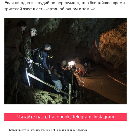
Если ни одна из студий не передумает, то в ближайшее время
‘21
зрителей ждут шесть картин об одном и том же.
Фотопроект
Репортаж
Партнерский
материал
О
птичке
Рекламодателям
Читайте нас в
Facebook
,
Telegram
,
Instagram
Министр культуры Таиланда Вира