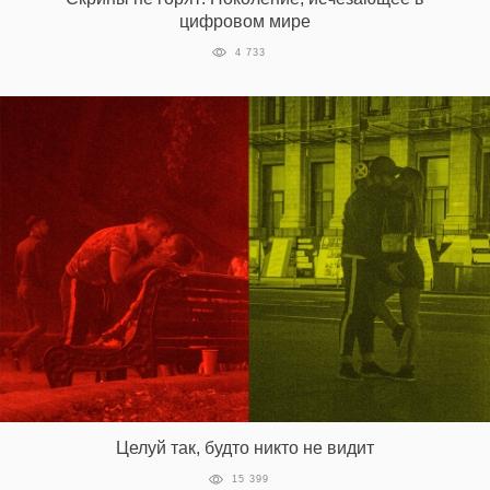
цифровом мире
4 733
EN
UA
Целуй так, будто никто не видит
15 399