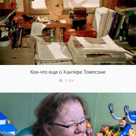
Кое-что еще о Хантере Томпсоне
2 714