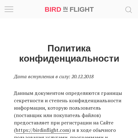
BIRD
FLIGHT
IN
Вдохновение
Почему
Политика
это
шедевр
конфиденциальности
Мир
Дата вступления в силу: 20.12.2018
Игра
Данным документом определяются границы
секретности и степень конфиденциальности
Новости
информации, которую пользователь
(поставщик или покупатель файлов)
Bird
предоставляет при регистрации на Сайте
in
(
https://birdinflight.com
) и в ходе обычного
Flight
пользования услугами, программами и
Prize