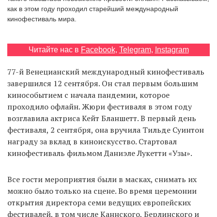
как в этом году проходил старейший международный
кинофестиваль мира.
EN
UA
Читайте нас в
Facebook
,
Telegram
,
Instagram
77-й Венецианский международный кинофестиваль
завершился 12 сентября. Он стал первым большим
кинособытием с начала пандемии, которое
проходило офлайн. Жюри фестиваля в этом году
возглавила актриса Кейт Бланшетт. В первый день
фестиваля, 2 сентября, она вручила Тильде Суинтон
награду за вклад в киноискусство. Стартовал
кинофестиваль фильмом Даниэле Лукетти «Узы».
Все гости мероприятия были в масках, снимать их
можно было только на сцене. Во время церемонии
открытия директора семи ведущих европейских
фестивалей, в том числе Каннского, Берлинского и