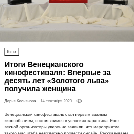
‘21
Фотопроект
Репортаж
Партнерский
Кино
материал
Итоги Венецианского
кинофестиваля: Впервые за
О
десять лет «Золотого льва»
птичке
получила женщина
Рекламодателям
Дарья Касьянова
14 сентября 2020
Венецианский кинофестиваль стал первым важным
кинособытием, состоявшимся в условиях карантина. Еще
весной организаторы уверенно заявили, что мероприятие
такого масштаба невозможно провести онлайн. Рассказываем,