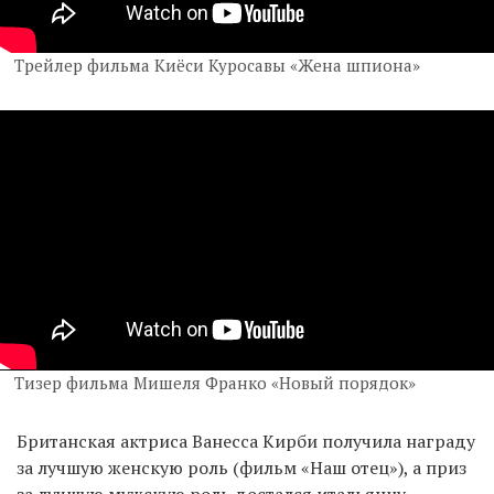
Трейлер фильма Киёси Куросавы «Жена шпиона»
Тизер фильма Мишеля Франко «Новый порядок»
Британская актриса Ванесса Кирби получила награду
за лучшую женскую роль (фильм «Наш отец»), а приз
за лучшую мужскую роль достался итальянцу