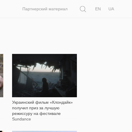
Поиск
Партнерский материал
EN
UA
553
Украинский фильм «Клондайк»
получил приз за лучшую
режиссуру на фестивале
Sundance