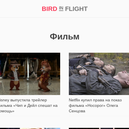
BIRD
FLIGHT
IN
кт
Репортаж
Фильм
8 963
7 131
isney выпустила трейлер
Netflix купил права на показ
ильма «Чип и Дейл спешат на
фильма «Носорог» Олега
омощь»
Сенцова