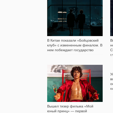
9 067
В Китае показали «Бойцовский
В
клуб» с измененным финалом. В
н
нем побеждает государство
С
г
11 227
У
в
о
к
Вышел тизер фильма «Мой
юный принц» — первой