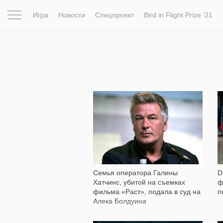
Игра
Новости
Спецпроект
Bird in Flight Prize ‘21
Вдохновение
Почему это шедевр
Мир
Фотопрое
11 867
Семья оператора Галины
D
Хатчинс, убитой на съемках
ф
фильма «Раст», подала в суд на
п
Алека Болдуина