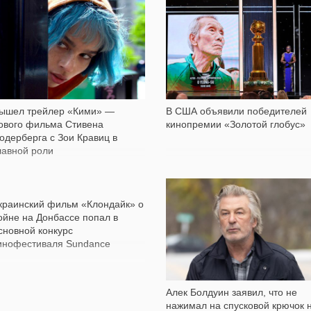
550
1 276
ышел трейлер «Кими» —
В США объявили победителей
ового фильма Стивена
кинопремии «Золотой глобус»
одерберга с Зои Кравиц в
лавной роли
4 981
2 965
краинский фильм «Клондайк» о
ойне на Донбассе попал в
сновной конкурс
инофестиваля Sundance
Алек Болдуин заявил, что не
нажимал на спусковой крючок 