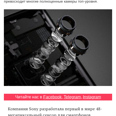
превосходит многие полноценные камеры топ-уровня.
‘21
Фотопроект
Репортаж
Партнерский
материал
О
птичке
Рекламодателям
Читайте нас в
Facebook
,
Telegram
,
Instagram
Компания Sony разработала первый в мире 48-
мегапиксельный сенсор для смартфонов,