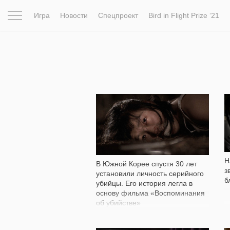
Игра
Новости
Спецпроект
Bird in Flight Prize ‘21
Вдохновение
Почему это шедевр
Мир
Фотопрое
141 306
Н
В Южной Корее спустя 30 лет
з
установили личность серийного
б
убийцы. Его история легла в
основу фильма «Воспоминания
об убийстве»