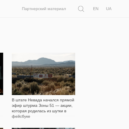
Поиск
Партнерский материал
EN
UA
12 611
В штате Невада начался прямой
эфир штурма Зоны 51 — акции,
которая родилась из шутки в
фейсбуке