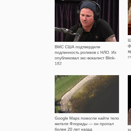
19 710
Ш
ф
ВМС США подтвердили
в
подлинность роликов с НЛО. Их
с
опубликовал экс-вокалист Blink-
182
11 435
Google Maps помогли найти тело
жителя Флориды — он пропал
более 20 лет назад
Н