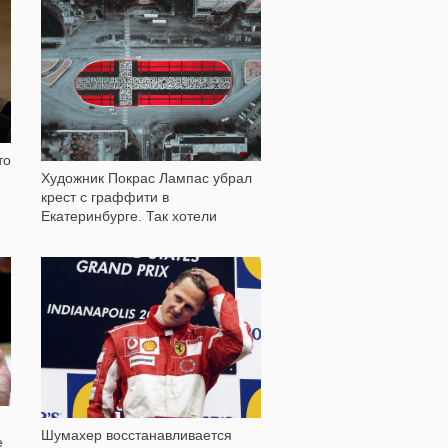
1 098
то
Художник Покрас Лампас убрал
крест с граффити в
Екатеринбурге. Так хотели
православные активисты
66 629
Шумахер восстанавливается
е