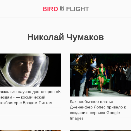
BIRD
FLIGHT
IN
кт
Репортаж
Николай Чумаков
12 890
5 223
асколько научно достоверен «К
вездам» — космический
Как необычное платье
локбастер с Брэдом Питтом
Дженнифер Лопес привело к
созданию сервиса Google
Images