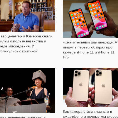
33 830
1 820
варценеггер и Кэмерон сняли
ильм о пользе веганства и
«Значительный шаг вперед»: Ч
реде мясоедения. И
пишут в первых обзорах про
толкнулись с критикой
камеры iPhone 11 и iPhone 11
Pro
1 162
4 347
Как камера стала главным в
смартфоне и почему мы скоре
амагниченные тараканы и