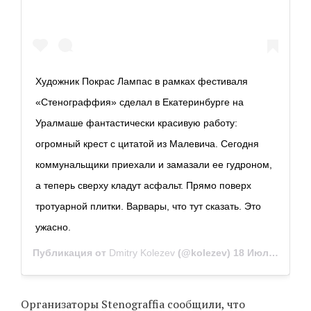
Художник Покрас Лампас в рамках фестиваля
«Стенограффия» сделал в Екатеринбурге на
Уралмаше фантастически красивую работу:
огромный крест с цитатой из Малевича. Сегодня
коммунальщики приехали и замазали ее гудроном,
а теперь сверху кладут асфальт. Прямо поверх
тротуарной плитки. Варвары, что тут сказать. Это
ужасно.
Публикация от
Dmitry Kolezev
(@kolezev)
18 Июл 2019 в 10:39 PDT
Организаторы Stenograffia сообщили, что