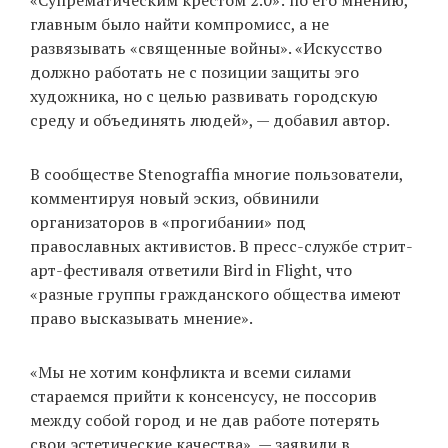
«Супрематическим крестом 2.0»: по его мнению,
главным было найти компромисс, а не
развязывать «священные войны». «Искусство
должно работать не с позиции защиты эго
художника, но с целью развивать городскую
среду и объединять людей», — добавил автор.
В сообществе Stenograffia многие пользователи,
комментируя новый эскиз, обвинили
организаторов в «прогибании» под
православных активистов. В пресс-службе стрит-
арт-фестиваля ответили Bird in Flight, что
«разные группы гражданского общества имеют
право высказывать мнение».
«Мы не хотим конфликта и всеми силами
стараемся прийти к консенсусу, не поссорив
между собой город и не дав работе потерять
свои эстетические качества», — заявили в