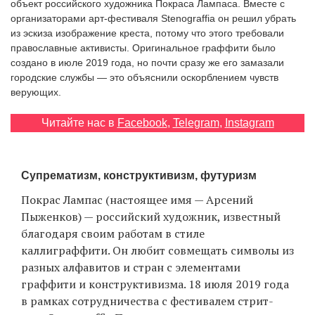
объект российского художника Покраса Лампаса. Вместе с
‘21
организаторами арт-фестиваля Stenograffia он решил убрать
из эскиза изображение креста, потому что этого требовали
Фотопроект
православные активисты. Оригинальное граффити было
создано в июле 2019 года, но почти сразу же его замазали
городские службы — это объяснили оскорблением чувств
Репортаж
верующих.
Партнерский
Читайте нас в
Facebook
,
Telegram
,
Instagram
материал
О
Супрематизм, конструктивизм, футуризм
птичке
Покрас Лампас (настоящее имя — Арсений
Пыженков) — российский художник, известный
Рекламодателям
благодаря своим работам в стиле
каллиграффити. Он любит совмещать символы из
разных алфавитов и стран с элементами
граффити и конструктивизма. 18 июля 2019 года
в рамках сотрудничества с фестивалем стрит-