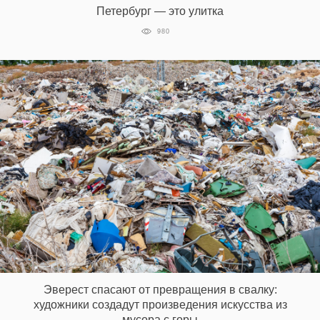
Петербург — это улитка
980
EN
UA
Эверест спасают от превращения в свалку:
художники создадут произведения искусства из
мусора с горы