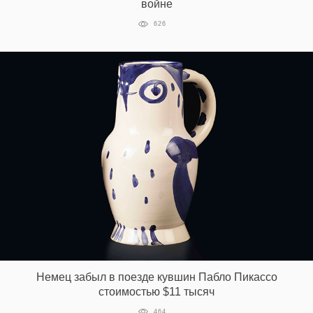
войне
626
Немец забыл в поезде кувшин Пабло Пикассо
стоимостью $11 тысяч
464