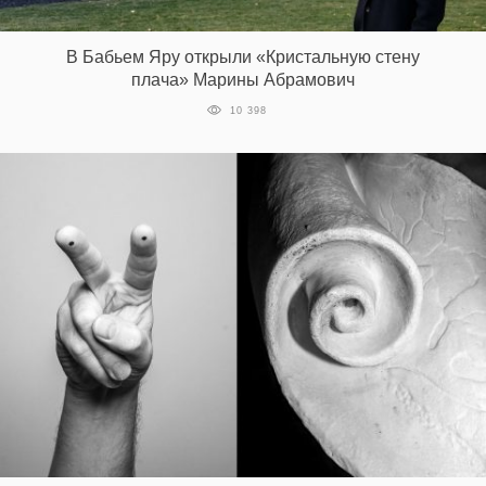
‘21
В Бабьем Яру открыли «Кристальную стену
Фотопроект
плача» Марины Абрамович
10 398
Репортаж
Партнерский
материал
О
птичке
Рекламодателям