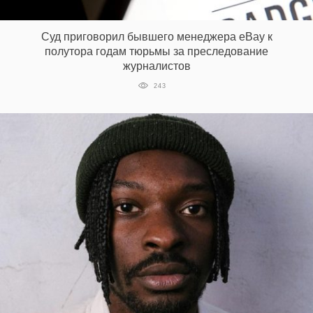
‘21
Суд приговорил бывшего менеджера eBay к
Фотопроект
полутора годам тюрьмы за преследование
журналистов
Репортаж
243
Партнерский
материал
О
птичке
Рекламодателям