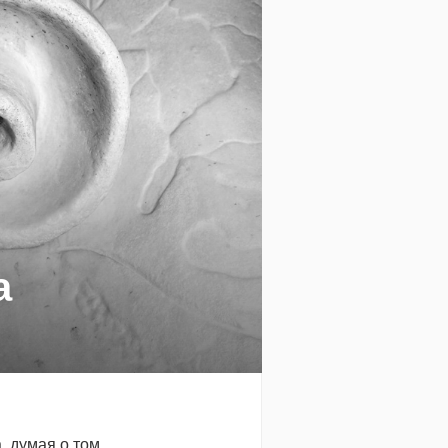
а
 думая о том,