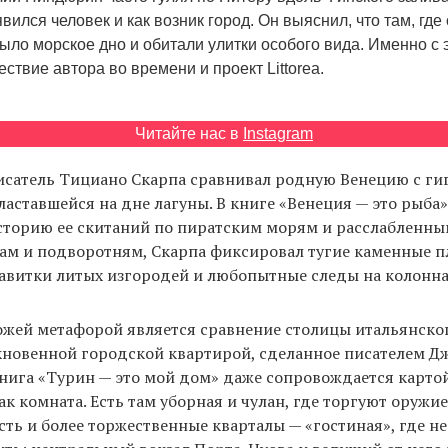
явился человек и как возник город. Он выяснил, что там, где
было морское дно и обитали улитки особого вида. Именно с э
ствие автора во времени и проект Littorea.
Читайте нас в
Instagram
исатель Тициано Скарпа сравнивал родную Венецию с ги
ластавшейся на дне лагуны. В книге «Венеция — это рыба»
торию ее скитаний по пиратским морям и расслабленны
ам и подворотням, Скарпа фиксировал тугие каменные п
авитки литых изгородей и любопытные следы на колонна
ожей метафорой является сравнение столицы итальянско
кновенной городской квартирой, сделанное писателем Д
книга «Турин — это мой дом» даже сопровождается карто
ак комната. Есть там уборная и чулан, где торгуют оружи
сть и более торжественные кварталы — «гостиная», где н