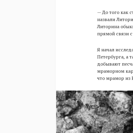
— До того как 
назвали Литор
Литорина обыкн
прямой связи с
Я начал исслед
Петербурга, а т
добывают песча
мраморном карь
что мрамор из 