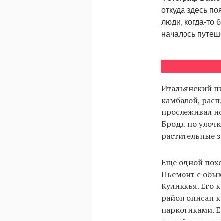
откуда здесь по
люди, когда-то 
началось путеше
Итальянский п
камбалой, расп
прослеживал ис
Бродя по улочк
растительные з
Еще одной пох
Пьемонт с обы
Куликкья. Его 
район описан к
наркотиками. Е