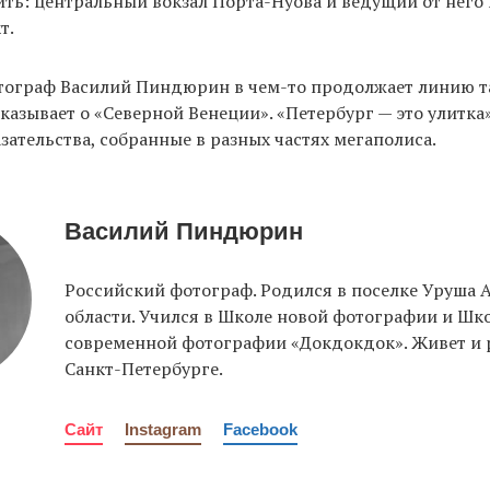
ить: центральный вокзал Порта-Нуова и ведущий от него
т.
тограф Василий Пиндюрин в чем-то продолжает линию т
казывает о «Северной Венеции». «Петербург — это улитка»,
зательства, собранные в разных частях мегаполиса.
Василий Пиндюрин
Российский фотограф. Родился в поселке Уруша 
области. Учился в Школе новой фотографии и Шк
современной фотографии «Докдокдок». Живет и р
Санкт-Петербурге.
Сайт
Instagram
Facebook