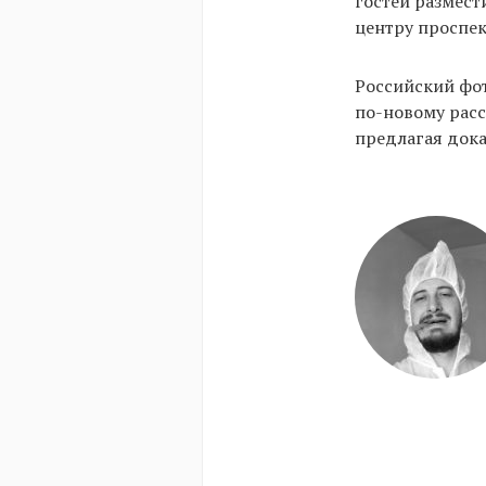
гостей размест
центру проспек
Российский фо
по-новому расс
предлагая дока