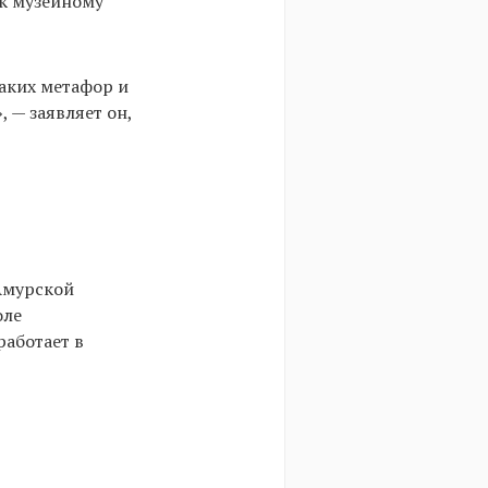
 к музейному
аких метафор и
 — заявляет он,
Амурской
оле
аботает в