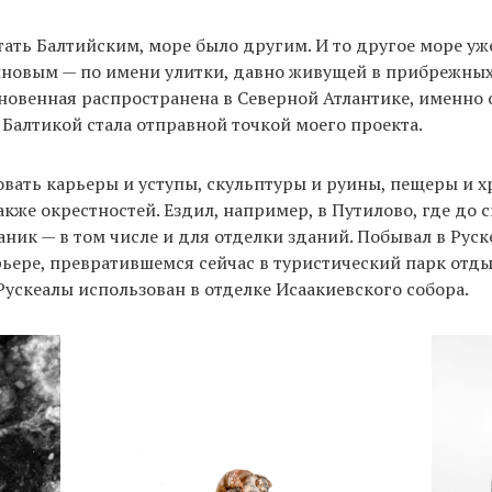
стать Балтийским, море было другим. И то другое море уж
иновым — по имени улитки, давно живущей в прибрежных
овенная распространена в Северной Атлантике, именно о
 Балтикой стала отправной точкой моего проекта.
овать карьеры и уступы, скульптуры и руины, пещеры и 
акже окрестностей. Ездил, например, в Путилово, где до 
ник — в том числе и для отделки зданий. Побывал в Рус
ере, превратившемся сейчас в туристический парк отдых
Рускеалы использован в отделке Исаакиевского собора.