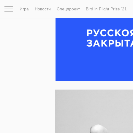
Игра
Новости
Спецпроект
Bird in Flight Prize ‘21
Вдохновение
Почему это шедевр
Мир
Фотопрое