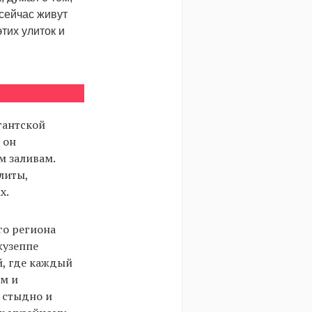
 сейчас живут
тих улиток и
гантской
 он
м заливам.
литы,
х.
го региона
жузеппе
й, где каждый
ем и
е стыдно и