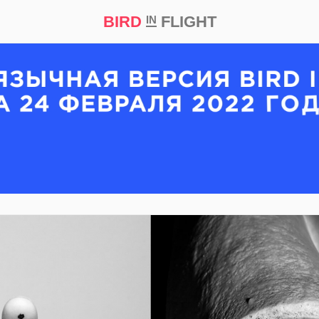
BIRD
FLIGHT
IN
кт
Репортаж