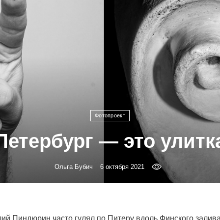
Фотопроект
Петербург — это улитк
Ольга Бубич
6 октября 2021
ий Пиндюрин часто гулял по Питеру вдоль Финского залива,