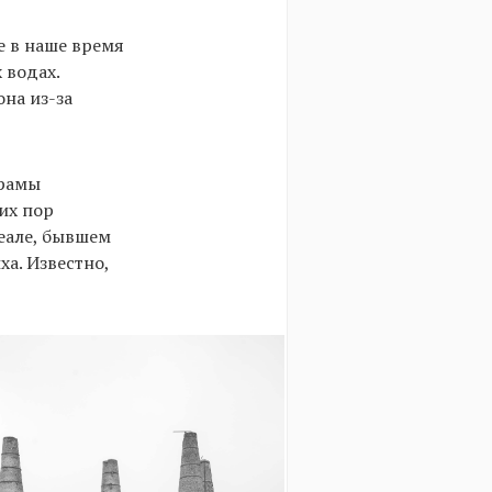
е в наше время
 водах.
на из-за
храмы
сих пор
кеале, бывшем
а. Известно,