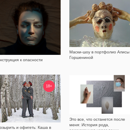
1 598
1 292
Маски-шоу в портфолио Алисы
Горшениной
нструкция к опасности
6 944
1 416
18+
Это все, что останется после
меня: История рода,
озырить и офигеть: Каша в