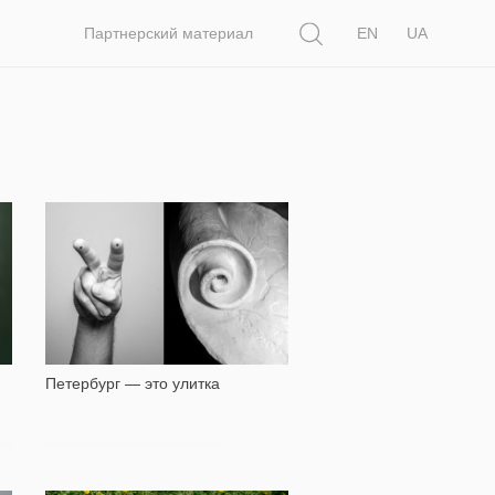
Поиск
Партнерский материал
EN
UA
980
:
Петербург — это улитка