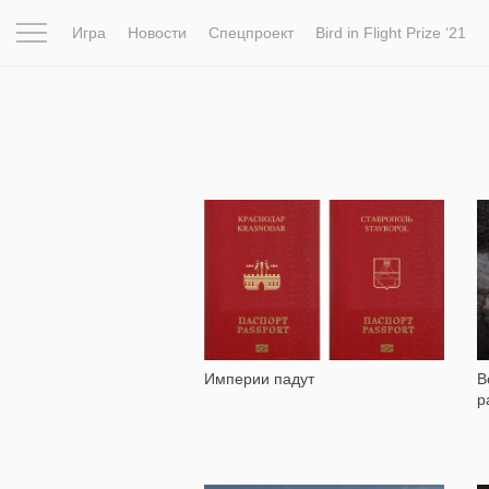
Игра
Новости
Спецпроект
Bird in Flight Prize ‘21
Вдохновение
Почему это шедевр
Мир
Фотопрое
8 241
Империи падут
В
р