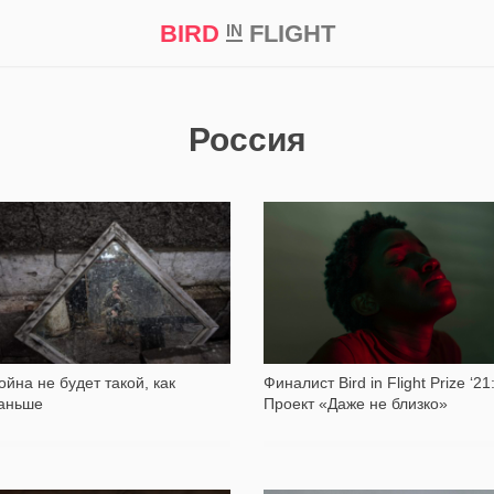
BIRD
FLIGHT
IN
кт
Репортаж
Россия
6 313
976
ойна не будет такой, как
Финалист Bird in Flight Prize ‘21
аньше
Проект «Даже не близко»