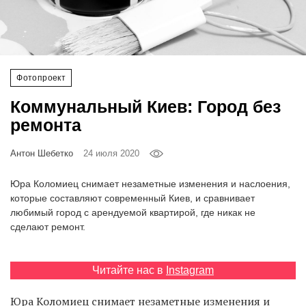
‘21
Фотопроект
Фотопроект
Репортаж
Коммунальный Киев: Город без
Партнерский
ремонта
материал
Антон Шебетко
24 июля 2020
О
птичке
Юра Коломиец снимает незаметные изменения и наслоения,
которые составляют современный Киев, и сравнивает
любимый город с арендуемой квартирой, где никак не
Рекламодателям
сделают ремонт.
Читайте нас в
Instagram
Юра Коломиец снимает незаметные изменения и