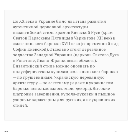
До XX века в Украине было два этапа развития
аутентичной церковной архитектуры:
византийский стиль храмов Киевской Руси (храм
Святой Параскевы Пятницы в Чернигове, XII век) и
«мазепинское» барокко XVII века (современный вид
Софии Киевской). Отдельно стоит деревянное
зодчество Западной Украины (церковь Святого Духа
в Рогатине, Ивано-Франковская область).
Византийский стиль можно опознать по
полусферическим куполам, «мазепинское» барокко
— по грушевидным. Украинскую деревянную
архитектуру — по аскетизму (и даже в украинском
барокко использовалось мало декора). Высокие
шатровые завершения, купола-луковки и пышное
узорочье характерны для русских, а не украинских
стилей.