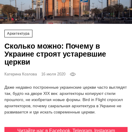
‘21
Фотопроект
Архитектура
Репортаж
Сколько можно: Почему в
Партнерский
Украине строят устаревшие
материал
церкви
О
Катерина Козлова
16 июля 2020
птичке
Даже недавно построенные украинские церкви часто выглядят
Рекламодателям
так, будто на дворе XIX век: архитекторы копируют стили
прошлого, не изобретая новые формы. Bird in Flight спросил
архитекторов, почему сакральная архитектура в Украине не
развивается и где искать современные церкви.
Читайте нас в
Facebook
,
Telegram
,
Instagram