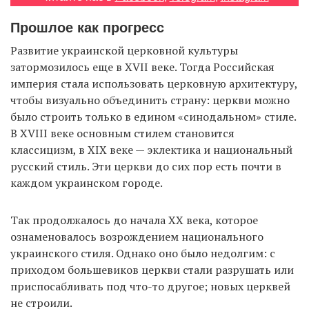
Прошлое как прогресс
Развитие украинской церковной культуры
EN
UA
затормозилось еще в XVII веке. Тогда Российская
империя стала использовать церковную архитектуру,
чтобы визуально объединить страну: церкви можно
было строить только в едином «синодальном» стиле.
В XVIII веке основным стилем становится
классицизм, в XIX веке — эклектика и национальный
русский стиль. Эти церкви до сих пор есть почти в
каждом украинском городе.
Так продолжалось до начала XX века, которое
ознаменовалось возрождением национального
украинского стиля. Однако оно было недолгим: с
приходом большевиков церкви стали разрушать или
приспосабливать под что-то другое; новых церквей
не строили.