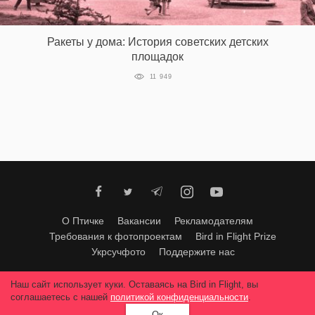
Ракеты у дома: История советских детских
площадок
11 949
О Птичке
Вакансии
Рекламодателям
Требования к фотопроектам
Bird in Flight Prize
Укрсучфото
Поддержите нас
Любое использование материалов допускается только с согласия
Наш сайт использует куки. Оставаясь на Bird in Flight, вы
редакции
.
© 2026, Bird In Flight.
соглашаетесь с нашей
политикой конфиденциальности
.
Все права защищены.
Ок