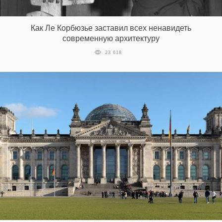
‘21
Как Ле Корбюзье заставил всех ненавидеть
Фотопроект
современную архитектуру
23 618
Репортаж
Партнерский
материал
О
птичке
Рекламодателям