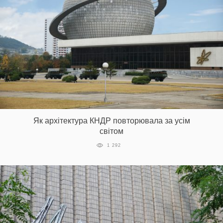
Як архітектура КНДР повторювала за усім
світом
1 292