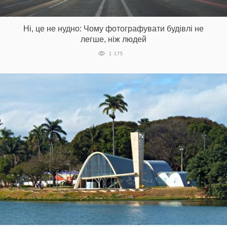
Prize
‘21
Ні, це не нудно: Чому фотографувати будівлі не
легше, ніж людей
1 175
RU
EN