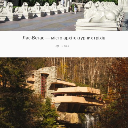
Лас-Вегас — місто архітектурних гріхів
1 647