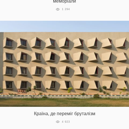
меморіали
1 294
Країна, де переміг бруталізм
4 923