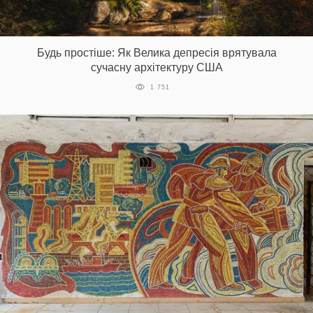
Будь простіше: Як Велика депресія врятувала
сучасну архітектуру США
1 751