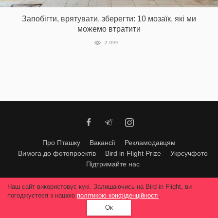
Запобігти, врятувати, зберегти: 10 мозаїк, які ми
можемо втратити
2 099
Про Пташку
Вакансії
Рекламодавцям
Вимога до фотопроектів
Bird in Flight Prize
Укрсучфото
Підтримайте нас
Будь-яке використання матеріалів допускається тільки за згодою
Наш сайт використовує кукі. Залишаючись на Bird in Flight, ви
редакції
© 2026, Bird In Flight.
погоджуєтеся з нашою
політикою конфіденційності
.
Всі права захищені
Ок