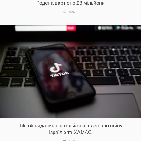
Родена вартістю £3 мільйони
694
TikTok видалив пів мільйона відео про війну
Ізраїлю та ХАМАС