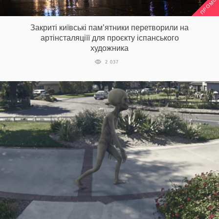
ПРОМО
Prize
‘21
Закриті київські пам’ятники перетворили на
артінсталяціїї для проєкту іспанського
художника
2 037
RU
EN