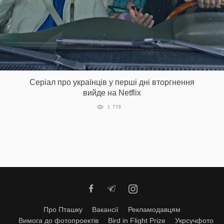
Серіал про українців у перші дні вторгнення
вийде на Netflix
1 776
Про Пташку
Вакансії
Рекламодавцям
Вимога до фотопроектів
Bird in Flight Prize
Укрсучфото