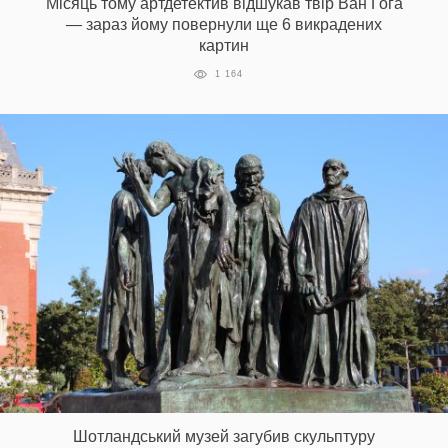
Місяць тому артдетектив відшукав твір Ван Гога
— зараз йому повернули ще 6 викрадених
картин
1 164
Шотландський музей загубив скульптуру