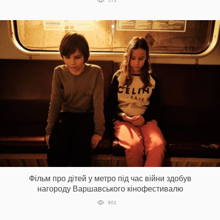
572
Фільм про дітей у метро під час війни здобув
нагороду Варшавського кінофестивалю
901