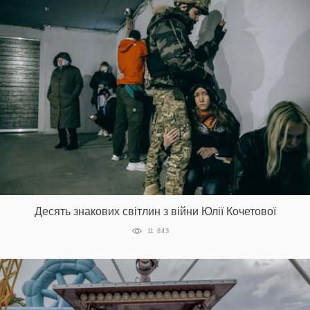
Десять знакових світлин з війни Юлії Кочетової
11 843