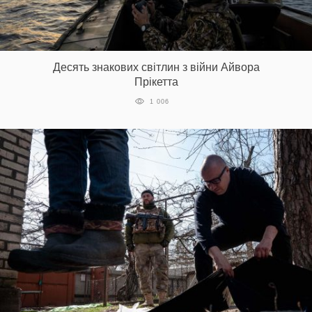
Десять знакових світлин з війни Айвора
Прікетта
1 006