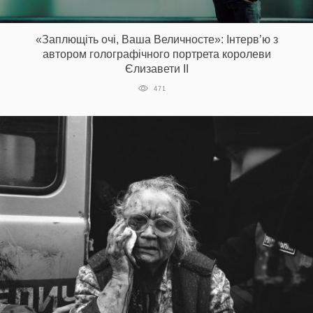
Prize
‘21
«Заплющіть очі, Ваша Величносте»: Інтерв’ю з
автором голографічного портрета королеви
Єлизавети ІІ
471
RU
EN