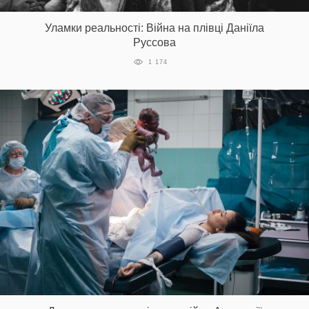
Уламки реальності: Війна на плівці Даніїла
Руссова
1 174