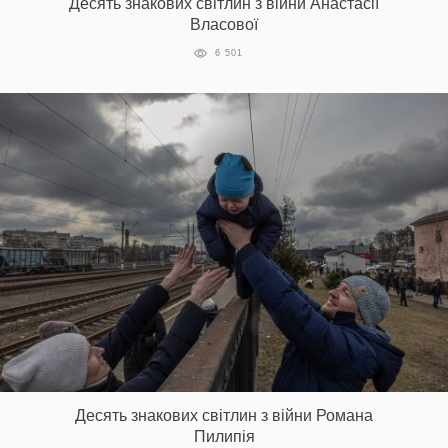
Десять знакових світлин з війни Анастасії
Власової
6 501
Десять знакових світлин з війни Романа
Пилипія