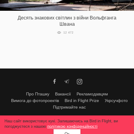
Десять знакових світлин з війни Вольфганга
Швана
12 472
Про Пташку
Вакансії
Рекламодавцям
Вимога до фотопроектів
Bird in Flight Prize
Укрсучфото
Підтримайте нас
Будь-яке використання матеріалів допускається тільки за згодою
Наш сайт використовує кукі. Залишаючись на Bird in Flight, ви
редакції
© 2026, Bird In Flight.
погоджуєтеся з нашою
політикою конфіденційності
.
Всі права захищені
Ок