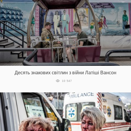
Десять знакових світлин з війни Латіші Вансон
10 547