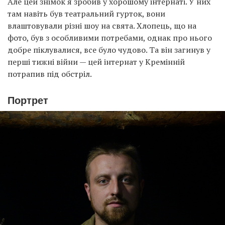
Але цей знімок я зробив у хорошому інтернаті. У них
там навіть був театральний гурток, вони
влаштовували різні шоу на свята. Хлопець, що на
фото, був з особливими потребами, однак про нього
добре піклувалися, все було чудово. Та він загинув у
перші тижні війни — цей інтернат у Кремінній
потрапив під обстріл.
Портрет