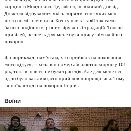
кордон із Молдовою. Це, звісно, особливий досвід.
Довкола відбувалися якісь обряди, сенс яких мені
ніхто не міг пояснити. Хоча у нас в Італії так само
багато подібного, різних вірувань і традицій. Тож це
привілей, це честь для мене бути присутнім на його
похороні.
Я, наприклад, пам’ятаю, хто прийшов на поховання
мого дідуся, — хоча він помер абсолютно мирно у 101
рік, тож це навіть не була трагедія. Але для мене все
одно було важливо, хто прийшов попрощатися. Тому
і я поїхав тоді на похорон Перця.
Воїни