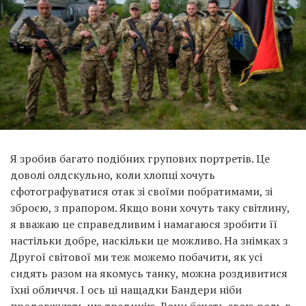
Я зробив багато подібних групових портретів. Це
доволі олдскульно, коли хлопці хочуть
сфотографуватися отак зі своїми побратимами, зі
зброєю, з прапором. Якщо вони хочуть таку світлину,
я вважаю це справедливим і намагаюся зробити її
настільки добре, наскільки це можливо. На знімках з
Другої світової ми теж можемо побачити, як усі
сидять разом на якомусь танку, можна роздивитися
їхні обличчя. І ось ці нащадки Бандери ніби