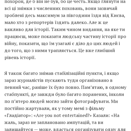
похорон, де б він не був, бо це честь. Якщо глянути на
всі ці знімки з численних поховань, вони зазвичай
зроблені десь максимум за півгодини їзди від Києва,
мало хто з репортерів їздить далеко. Але ж це
важливо для історії. Таким чином видання, на яке ти
працюєш, може показати людську частину історії про
війну, показати, що їм узагалі є діло до цих людей і
до того, що з ними трапляється. Це вже глибший
рівень історії.
Я також багато знімав стабілізаційні пункти, і якщо
зараз журналістів пускають туди організовано в
певний час, раніше їх було повно. Пам’ятаю, в одному
стабпункті, де завжди було багато поранених, інколи
по п’ятеро людей могло зайти фотографувати. Ми
постійно жартували, як у тому мемі з фільму
«Гладіатор»: «Аre you not entertained?» Казали: «На
жаль, зараз не заплановано ампутацій, та ви
залишайтеся — може, вдасться організувати одну для