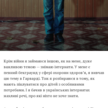
Крім війни я займаюся іншою, як на мене, дуже
важливою темою — знімаю інтернати. У мене є
певний бекграунд у сфері охорони здоров’я, я вивчав
цю тему в Гарварді. Тож я розбираюся в тому, як
мають піклуватися про дітей з особливими
потребами. І я бачив в українських інтернатах
жахливі речі, про які ніхто не хоче знати.