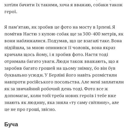
хотіли бачити їх такими, хоча я вважаю, собаки також
герої.
Я пам’ятаю, як зробив це фото на мосту в Ірпені. Я
помітив Настю з купою собак ще за 300-400 метрів, як
вони наближалися. Подумав, що це взагалі таке. Вона
підійшла, за мною опинився її чоловік, вона якраз
кричала щось йому, і я зробив фото. Настя тоді
отримала багато уваги. Люди також вважають, що я
заробив багато грошей на цьому знімку, бо він був
буквально усюди. У Берліні його навіть розмістили
навпроти російського посольства. Але мені заплатили
як за звичайний робочий день тоді. Фото все ж
допомагає, коли тобі треба нових героїв і тебе вже
знають як людину, яка зняла «ту саму світлину», але
це не про гроші, звісно.
Буча