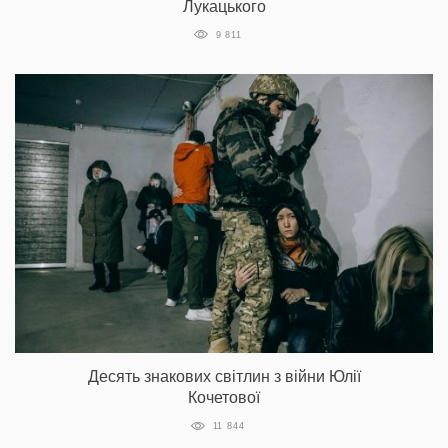
Лукацького
9 811
Десять знакових світлин з війни Юлії
Кочетової
11 844