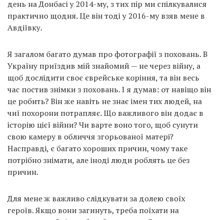
день на Донбасі у 2014-му, з тих пір ми спілкувалися
практично щодня. Це він тоді у 2016-му взяв мене в
Авдіївку.
Я загалом багато думав про фотографії з поховань. В
Україну приїздив мій знайомий — не через війну, а
щоб дослідити своє єврейське коріння, та він весь
час постив знімки з поховань. І я думав: от навіщо він
це робить? Він же навіть не знає імен тих людей, на
чиї похорони потрапляє. Що важливого він додає в
історію цієї війни? Чи варте воно того, щоб сунути
свою камеру в обличчя згорьованої матері?
Насправді, є багато хороших причин, чому таке
потрібно знімати, але іноді люди роблять це без
причин.
Для мене ж важливо слідкувати за долею своїх
героїв. Якщо вони загинуть, треба поїхати на