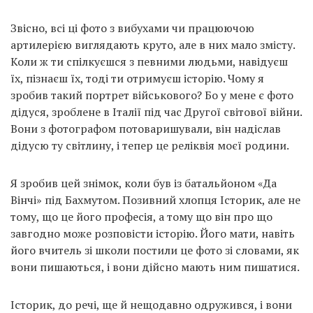
Звісно, всі ці фото з вибухами чи працюючою
артилерією виглядають круто, але в них мало змісту.
Коли ж ти спілкуєшся з певними людьми, навідуєш
їх, пізнаєш їх, тоді ти отримуєш історію. Чому я
зробив такий портрет військового? Бо у мене є фото
дідуся, зроблене в Італії під час Другої світової війни.
Вони з фотографом потоваришували, він надіслав
дідусю ту світлину, і тепер це реліквія моєї родини.
Я зробив цей знімок, коли був із батальйоном «Да
Вінчі» під Бахмутом. Позивний хлопця Історик, але не
тому, що це його професія, а тому що він про що
завгодно може розповісти історію. Його мати, навіть
його вчитель зі школи постили це фото зі словами, як
вони пишаються, і вони дійсно мають ним пишатися.
Історик, до речі, ще й нещодавно одружився, і вони