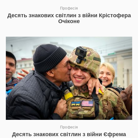
Професія
Десять знакових світлин з війни Крістофера
Очіконе
Професія
Десять знакових світлин з війни Єфрема