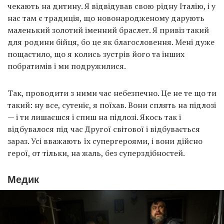
чекають на дитину. Я відвідував свою рідну Італію, і у
нас там є традиція, що новонародженому дарують
маленький золотий іменний браслет. Я привіз такий
для родини бійця, бо це як благословення. Мені дуже
пощастило, що я колись зустрів його та інших
побратимів і ми подружилися.
Так, проводити з ними час небезпечно. Це не те що ти
такий: ну все, сутеніє, я поїхав. Вони сплять на підлозі
— і ти лишаєшся і спиш на підлозі. Якось так і
відбувалося під час Другої світової і відбувається
зараз. Усі вважають їх супергероями, і вони дійсно
герої, от тільки, на жаль, без суперздібностей.
Медик