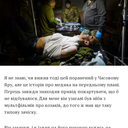
Я не знаю, чи вижив тоді цей поранений у Часовому
Яру, але це історія про медика на передньому плані.
Перець завжди знаходив привід пожартувати, що б
не відбувалося. Для мене він узагалі був ніби з
мультфільмів про козаків, до того ж мав ще таку
типову зачіску.
Він загинув, і я їздив на його похорон кудись на