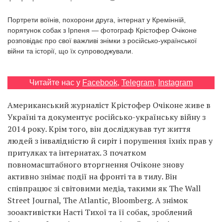
Prize
‘21
Портрети воїнів, похорони друга, інтернат у Кремінній,
порятунок собак з Ірпеня — фотограф Крістофер Очіконе
розповідає про свої важливі знімки з російсько-української
війни та історії, що їх супроводжували.
Читайте нас у
Facebook
,
Telegram
,
Instagram
RU
EN
Американський журналіст Крістофер Очіконе живе в
Україні та документує російсько-українську війну з
2014 року. Крім того, він досліджував тут життя
людей з інвалідністю й сиріт і порушення їхніх прав у
притулках та інтернатах. З початком
повномасштабного вторгнення Очіконе знову
активно знімає події на фронті та в тилу. Він
співпрацює зі світовими медіа, такими як The Wall
Street Journal, The Atlantic, Bloomberg. А знімок
зооактивістки Насті Тихої та її собак, зроблений