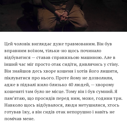
Цей чоловік виглядає дуже травмованим. Він був
вправним воїном, тільки-но щось починало
відбуватися — ставав справжньою машиною. Але в
інший час міг просто отак сидіти, дивлячись у стіну.
Він знайшов десь хворе кошеня і хотів його лишити,
піклуватися про нього. Проте йому не дозволили,
адже в підвалі жило близько 40 людей, — хворому
кошеняті там було не місце. Тому він і був сумний. Я
пам’ятаю, що просидів перед ним, може, години три.
Навколо щось відбувалося, люди метушилися, хтось
готував їжу, а він сидів отак непорушно і навіть не
помічав мене.