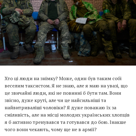
Хто ці люди на знімку? Може, один був таким собі
веселим таксистом. Я не знаю, але я маю на увазі, що
це звичайні люди, які не повинні б бути там. Вони
звісно, дуже круті, але чи це найсильніші та
найвитриваліші чоловіки? Я дуже поважаю їх за
сміливість, але на місці молодих українських хлопців
я б активно тренувався та готувався до бою. Інакше
чого вони чекають, чому ще не в армії?