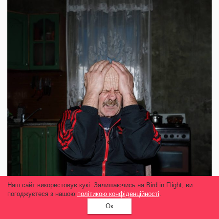
Наш сайт використовує кукі. Залишаючись на Bird in Flight, ви
погоджуєтеся з нашою
політикою конфіденційності
.
Ок
Репортаж