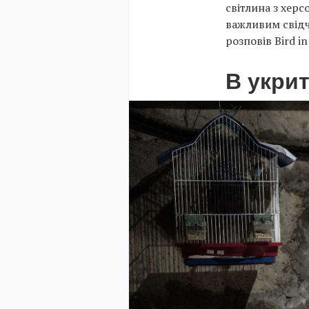
світлина з херс
важливим свідче
розповів Bird in 
В укрит