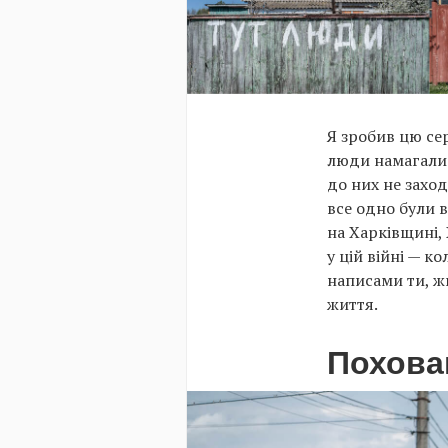
Я зробив цю се
люди намагалися
до них не заход
все одно були в
на Харківщині, 
у цій війні — к
написами ти, жи
життя.
Похова