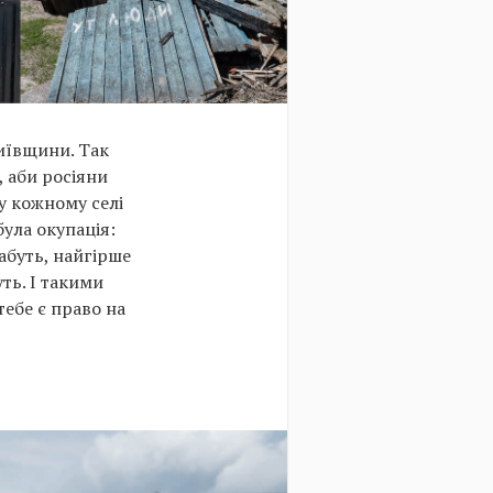
Київщини. Так
, аби росіяни
 у кожному селі
була окупація:
абуть, найгірше
ть. І такими
тебе є право на