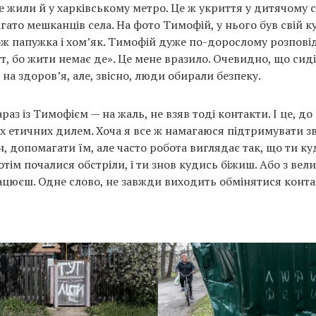
е жили й у харківському метро. Це ж укриття у дитячому с
гато мешканців села. На фото Тимофій, у нього був свій ку
ож папужка і хом’як. Тимофій дуже по-дорослому розповід
т, бо жити немає де». Це мене вразило. Очевидно, що сиді
на здоров’я, але, звісно, люди обирали безпеку.
раз із Тимофієм — на жаль, не взяв тоді контакти. І це, до 
х етичних дилем. Хоча я все ж намагаюся підтримувати зв’
, допомагати їм, але часто робота виглядає так, що ти ку
отім почалися обстріли, і ти знов кудись біжиш. Або з ве
ацюєш. Одне слово, не завжди виходить обмінятися конта