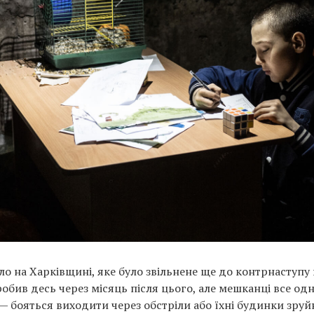
ело на Харківщині, яке було звільнене ще до контрнаступу
зробив десь через місяць після цього, але мешканці все од
— бояться виходити через обстріли або їхні будинки зруйн