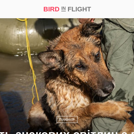
BIRD
FLIGHT
IN
а
Професія
Bird in Flight Prize ‘21
Професія