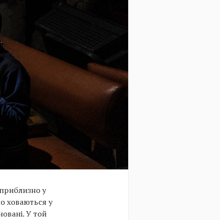
 приблизно у
но ховаються у
овані. У той