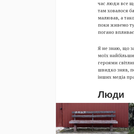
час люди все щ
там ховалося ба
малював, а так
поки живемо ту
погано впливає 
Я не знаю, що за
моїх найбільши
героями світлин
швидко зняв, п
інших медіа пр
Люди