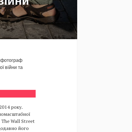
війни
— фотограф
ої війни та
2014 року.
вномасштабної
The Wall Street
ещодавно його