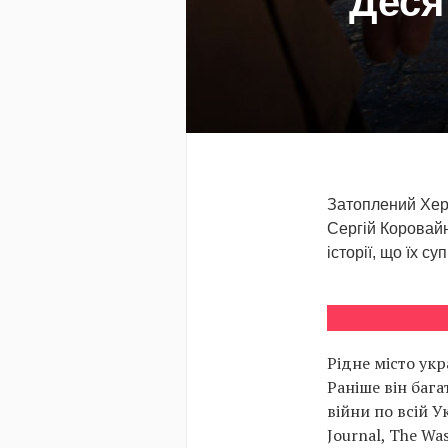
Деся
Затоплений Хер
Сергій Коровайн
історії, що їх с
Рідне місто ук
Раніше він баг
війни по всій 
Journal, The Wa