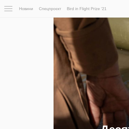
Новини
Спецпроєкт
Bird in Flight Prize ‘21
Натхнення
Фотопроєкт
Новини
Світ
Архітектур