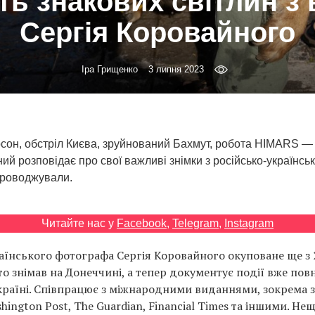
ть знакових світлин з 
Сергія Коровайного
Іра Грищенко
3 липня 2023
сон, обстріл Києва, зруйнований Бахмут, робота HIMARS 
ий розповідає про свої важливі знімки з російсько-українськ
упроводжували.
Читайте нас у
Facebook
,
Telegram
,
Instagram
раїнського фотографа Сергія Коровайного окуповане ще з 
ато знімав на Донеччині, а тепер документує події вже по
Україні. Співпрацює з міжнародними виданнями, зокрема з 
shington Post, The Guardian, Financial Times та іншими. Н