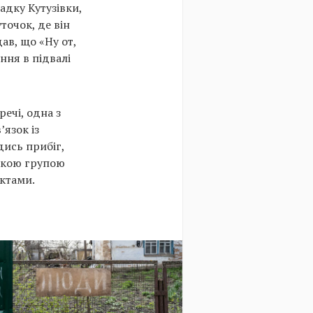
адку Кутузівки,
точок, де він
ав, що «Ну от,
ння в підвалі
речі, одна з
язок із
дись прибіг,
ликою групою
ктами.