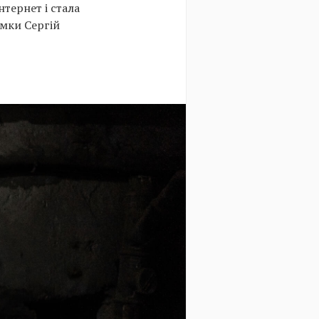
нтернет і стала
імки Сергій