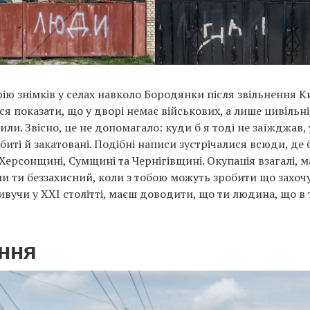
рію знімків у селах навколо Бородянки після звільнення 
 показати, що у дворі немає військових, а лише цивільні
или. Звісно, це не допомагало: куди б я тоді не заїжджав,
биті й закатовані. Подібні написи зустрічалися всюди, де 
Херсонщині, Сумщині та Чернігівщині. Окупація взагалі, м
оли ти беззахисний, коли з тобою можуть зробити що захочу
вучи у XXI столітті, маєш доводити, що ти людина, що в 
ння