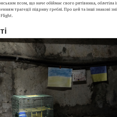
онським псом, що наче обіймає свого рятівника, облетіла і
нням трагедії підриву греблі. Про цей та інші знакові зн
Flight.
ті