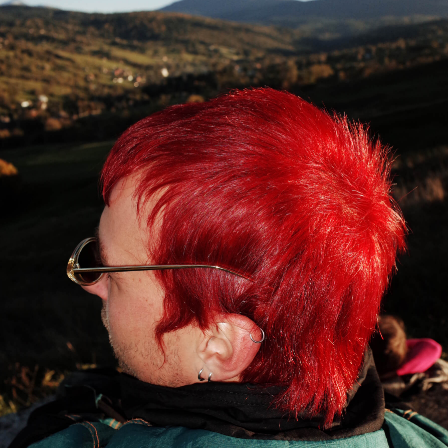
Наш сайт використовує кукі. Залишаючись на Bird in Flight, ви
погоджуєтеся з нашою
політикою конфіденційності
.
Ок