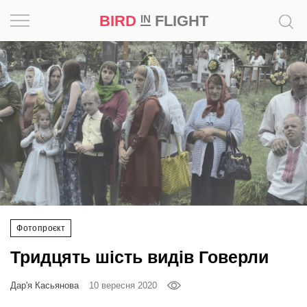
BIRD
FLIGHT
IN
Натхнення
Фотопроєкт
Новини
Світ
Архітектура
Фотопроєкт
Професія
Тридцять шість видів Говерли
Bird
in
Дар'я Касьянова
10 вересня 2020
Flight