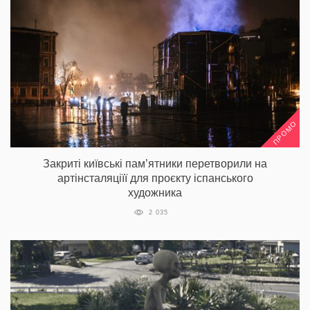
ПРОМО
Закриті київські пам’ятники перетворили на
артінсталяціїї для проєкту іспанського
художника
2 035