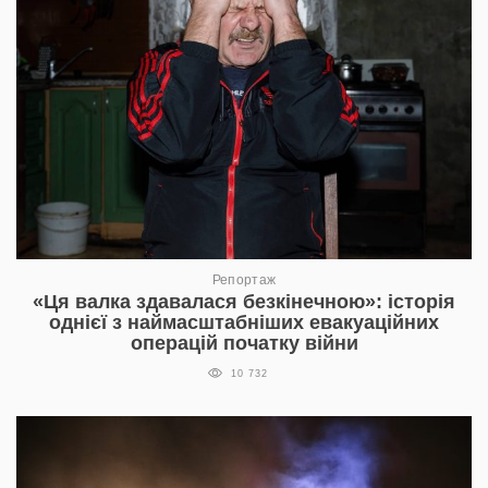
Репортаж
«Ця валка здавалася безкінечною»: історія
однієї з наймасштабніших евакуаційних
операцій початку війни
10 732