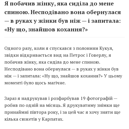
Я побачив жінку, яка сиділа до мене
спиною. Несподівано вона обернулася
— в руках у жінки був ніж — і запитала:
«Ну що, знайшов кохання?»
Одного разу, коли я спускався з полонини Кукул,
звідки відкривається вид на Петрос і Говерлу, я
побачив жінку, яка сиділа до мене спиною.
Несподівано вона обернулася — в руках у жінки був
ніж — і запитала: «Ну що, знайшов кохання?» У цьому
моменті було щось магічне.
Зараз я надрукував і розфарбував 19 фотографій —
робив по одній на місяць. Я друкуватиму знімки ще
принаймні півтора року, і за цей час я хочу зняти ще
кілька сюжетів у Карпатах.