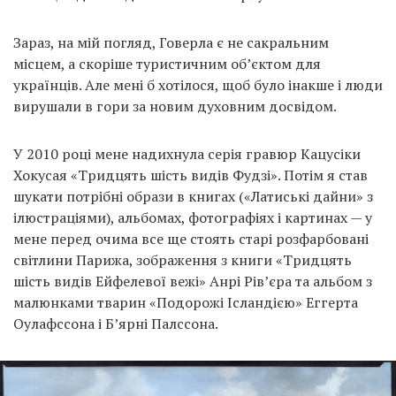
Зараз, на мій погляд, Говерла є не сакральним
місцем, а скоріше туристичним об’єктом для
українців. Але мені б хотілося, щоб було інакше і люди
вирушали в гори за новим духовним досвідом.
У 2010 році мене надихнула серія гравюр Кацусіки
Хокусая «Тридцять шість видів Фудзі». Потім я став
шукати потрібні образи в книгах («Латиські дайни» з
ілюстраціями), альбомах, фотографіях і картинах — у
мене перед очима все ще стоять старі розфарбовані
світлини Парижа, зображення з книги «Тридцять
шість видів Ейфелевої вежі» Анрі Рів’єра та альбом з
малюнками тварин «Подорожі Ісландією» Еггерта
Оулафссона і Б’ярні Палссона.