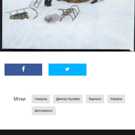
Мітки
Говерла
Дмитро Купріян
Карпати
Україна
фотопроєкт