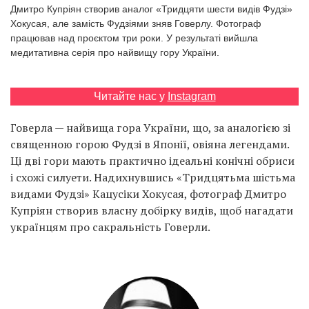
Prize
Дмитро Купріян створив аналог «Тридцяти шести видів Фудзі»
‘21
Хокусая, але замість Фудзіями зняв Говерлу. Фотограф
працював над проєктом три роки. У результаті вийшла
медитативна серія про найвищу гору України.
Читайте нас у
Instagram
RU
EN
Говерла — найвища гора України, що, за аналогією зі
священною горою Фудзі в Японії, овіяна легендами.
Ці дві гори мають практично ідеальні конічні обриси
і схожі силуети. Надихнувшись «Тридцятьма шістьма
видами Фудзі» Кацусіки Хокусая, фотограф Дмитро
Купріян створив власну добірку видів, щоб нагадати
українцям про сакральність Говерли.