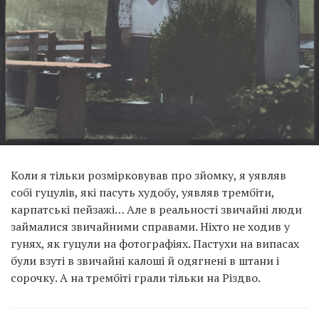
Коли я тільки розмірковував про зйомку, я уявляв
собі гуцулів, які пасуть худобу, уявляв трембіти,
карпатські пейзажі… Але в реальності звичайні люди
займалися звичайними справами. Ніхто не ходив у
гунях, як гуцули на фотографіях. Пастухи на випасах
були взуті в звичайні калоші й одягнені в штани і
сорочку. А на трембіті грали тільки на Різдво.