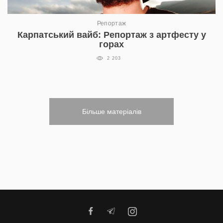
Репортаж
Карпатський вайб: Репортаж з артфесту у
горах
2 203
Більше матеріалів