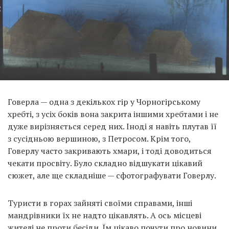
Говерла — одна з декількох гір у Чорногірському
хребті, з усіх боків вона закрита іншими хребтами і не
дуже вирізняється серед них. Іноді я навіть плутав її
з сусідньою вершиною, з Петросом. Крім того,
Говерлу часто закривають хмари, і тоді доводиться
чекати просвіту. Було складно відшукати цікавий
сюжет, але ще складніше — сфотографувати Говерлу.
Туристи в горах зайняті своїми справами, інші
мандрівники їх не надто цікавлять. А ось місцеві
жителі не проти бесіди. Їм цікаво почути про новини