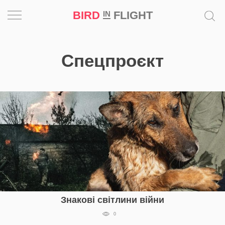
BIRD
FLIGHT
IN
Натхнення
Спецпроєкт
Фотопроєкт
Новини
Світ
Архітектура
Професія
Bird
Знакові світлини війни
in
0
Flight