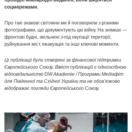
Prize
соцмережами.
‘21
Про такі знакові світлини ми й поговорили з різними
фотографами, що документують цю війну. На знімках —
фронтові будні, звільнені з-під окупації території,
руйнування міст, евакуація та інші ключові моменти.
RU
EN
Ці публікації були створені за фінансової підтримки
Європейського Союзу. Вміст публікацій є одноосібною
відповідальністю DW Akademie / Програми Медіафіт
для Південної та Східної України та не обов’язково
відображає погляди Європейського Союзу.