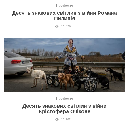
Професія
Десять знакових світлин з війни Романа
Пилипія
13 426
Професія
Десять знакових світлин з війни
Крістофера Очіконе
13 982