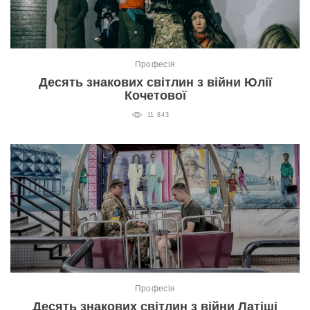
Професія
Десять знакових світлин з війни Юлії
Кочетової
11 843
Професія
Десять знакових світлин з війни Латіші