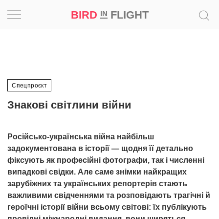
BIRD
FLIGHT
IN
Натхнення
Фотопроєкт
Спецпроєкт
Новини
Знакові світлини війни
Світ
Російсько-українська війна найбільш
Архітектура
задокументована в історії — щодня її детально
фіксують як професійні фотографи, так і численні
Професія
випадкові свідки. Але саме знімки найкращих
зарубіжних та українських репортерів стають
Bird
важливими свідченнями та розповідають трагічні й
in
героїчні історії війни всьому світові: їх публікують
Flight
провідні міжнародні видання, вони ширяться