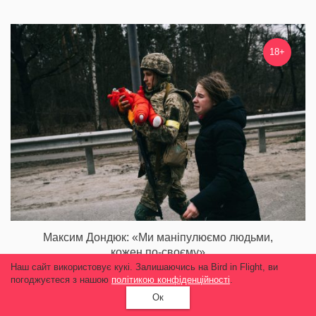
18+
Максим Дондюк: «Ми маніпулюємо людьми,
кожен по-своєму»
Наш сайт використовує кукі. Залишаючись на Bird in Flight, ви
11 290
погоджуєтеся з нашою
політикою конфіденційності
.
Ок