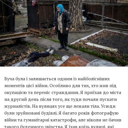
Буча була і залишається одним із найболісніших
моментів цієї війни. Особливо для тих, хто жив під
окупацією та переніс страждання. Я приїхав до міста
на другий день після того, як туди почали пускати
журналістів. На вулицях усе ще лежали тіла. Усюди
були зруйновані будівлі. Я багато років фотографую
війни та гуманітарні катастрофи, але ніколи не бачив
такого буденного звірства. Я їхав крізь вулиці, які