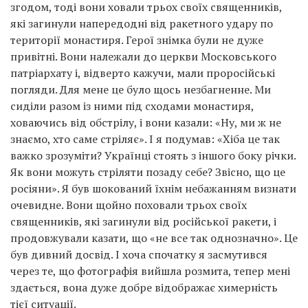
згодом, тоді вони ховали трьох своїх священників,
які загинули напередодні від ракетного удару по
території монастиря. Герої знімка були не дуже
привітні. Вони належали до церкви Московського
патріархату і, відверто кажучи, мали проросійські
погляди. Для мене це було щось незбагненне. Ми
сиділи разом із ними під сходами монастиря,
ховаючись від обстрілу, і вони казали: «Ну, ми ж не
знаємо, хто саме стріляє». І я подумав: «Хіба це так
важко зрозуміти? Українці стоять з іншого боку річки.
Як вони можуть стріляти позаду себе? Звісно, що це
росіяни». Я був шокований їхнім небажанням визнати
очевидне. Вони щойно поховали трьох своїх
священників, які загинули від російської ракети, і
продовжували казати, що «не все так однозначно». Це
був дивний досвід. І хоча спочатку я засмутився
через те, що фотографія вийшла розмита, тепер мені
здається, вона дуже добре відображає химерність
тієї ситуації.