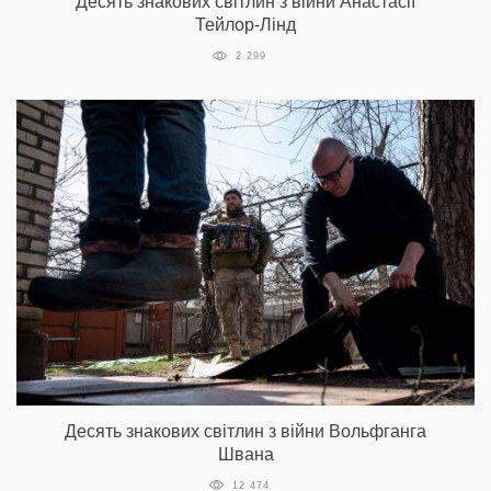
Десять знакових світлин з війни Анастасії
Тейлор-Лінд
2 299
Десять знакових світлин з війни Вольфганга
Швана
12 474