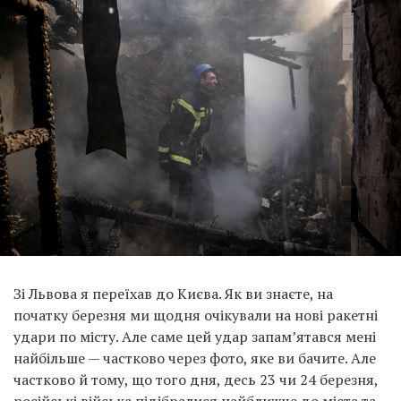
Зі Львова я переїхав до Києва. Як ви знаєте, на
початку березня ми щодня очікували на нові ракетні
удари по місту. Але саме цей удар запам’ятався мені
найбільше — частково через фото, яке ви бачите. Але
частково й тому, що того дня, десь 23 чи 24 березня,
російські війська підібралися найближче до міста та