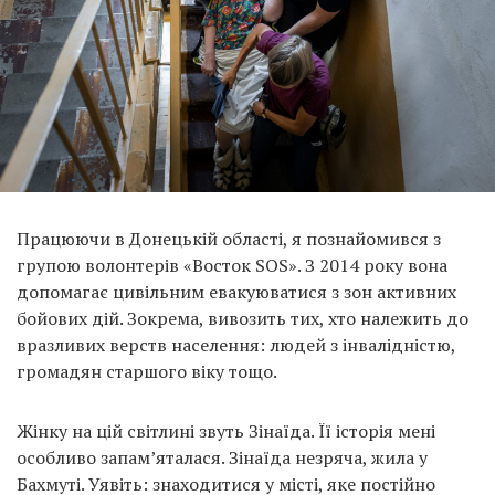
Працюючи в Донецькій області, я познайомився з
групою волонтерів «Восток SOS». З 2014 року вона
допомагає цивільним евакуюватися з зон активних
бойових дій. Зокрема, вивозить тих, хто належить до
вразливих верств населення: людей з інвалідністю,
громадян старшого віку тощо.
Жінку на цій світлині звуть Зінаїда. Її історія мені
особливо запам’яталася. Зінаїда незряча, жила у
Бахмуті. Уявіть: знаходитися у місті, яке постійно