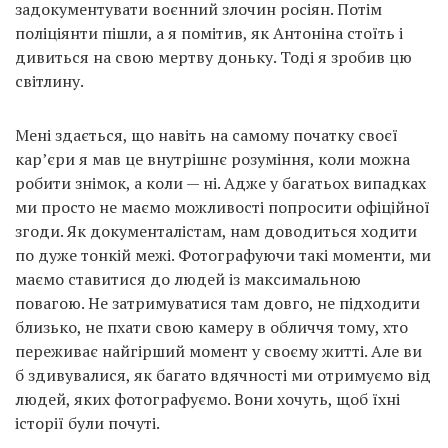
задокументувати воєнний злочин росіян. Потім
поліціянти пішли, а я помітив, як Антоніна стоїть і
дивиться на свою мертву доньку. Тоді я зробив цю
світлину.
Мені здається, що навіть на самому початку своєї
кар’єри я мав це внутрішнє розуміння, коли можна
робити знімок, а коли — ні. Адже у багатьох випадках
ми просто не маємо можливості попросити офіційної
згоди. Як документалістам, нам доводиться ходити
по дуже тонкій межі. Фотографуючи такі моменти, ми
маємо ставитися до людей із максимальною
повагою. Не затримуватися там довго, не підходити
близько, не пхати свою камеру в обличчя тому, хто
переживає найгірший момент у своєму житті. Але ви
б здивувалися, як багато вдячності ми отримуємо від
людей, яких фотографуємо. Вони хочуть, щоб їхні
історії були почуті.