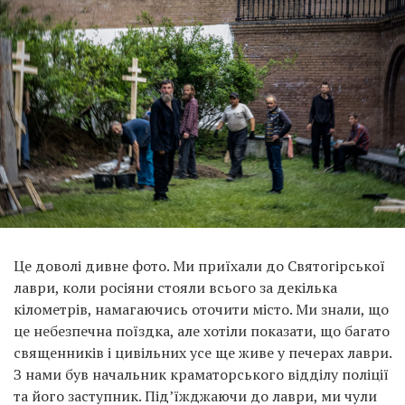
Це доволі дивне фото. Ми приїхали до Святогірської
лаври, коли росіяни стояли всього за декілька
кілометрів, намагаючись оточити місто. Ми знали, що
це небезпечна поїздка, але хотіли показати, що багато
священників і цивільних усе ще живе у печерах лаври.
З нами був начальник краматорського відділу поліції
та його заступник. Під’їжджаючи до лаври, ми чули