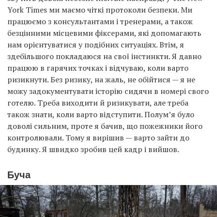
York Times ми маємо чіткі протоколи безпеки. Ми
працюємо з консультантами і тренерами, а також
безцінними місцевими фіксерами, які допомагають
нам орієнтуватися у подібних ситуаціях. Втім, я
здебільшого покладаюся на свої інстинкти. Я давно
працюю в гарячих точках і відчуваю, коли варто
ризикнути. Без ризику, на жаль, не обійтися — я не
можу задокументувати історію сидячи в номері свого
готелю. Треба виходити й ризикувати, але треба
також знати, коли варто відступити. Полум’я було
доволі сильним, проте я бачив, що пожежники його
контролювали. Тому я вирішив — варто зайти до
будинку. Я швидко зробив цей кадр і вийшов.
Буча