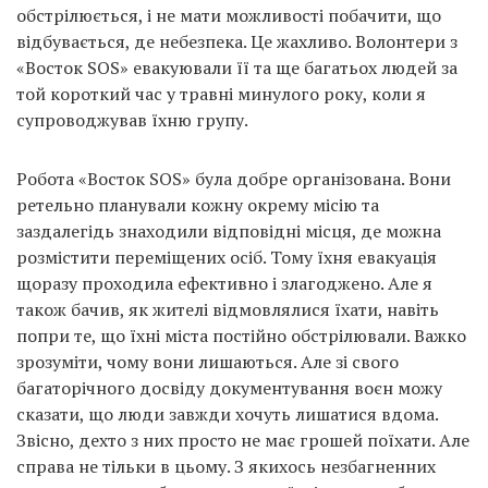
обстрілюється, і не мати можливості побачити, що
відбувається, де небезпека. Це жахливо. Волонтери з
«Восток SOS» евакуювали її та ще багатьох людей за
той короткий час у травні минулого року, коли я
супроводжував їхню групу.
Робота «Восток SOS» була добре організована. Вони
ретельно планували кожну окрему місію та
заздалегідь знаходили відповідні місця, де можна
розмістити переміщених осіб. Тому їхня евакуація
щоразу проходила ефективно і злагоджено. Але я
також бачив, як жителі відмовлялися їхати, навіть
попри те, що їхні міста постійно обстрілювали. Важко
зрозуміти, чому вони лишаються. Але зі свого
багаторічного досвіду документування воєн можу
сказати, що люди завжди хочуть лишатися вдома.
Звісно, дехто з них просто не має грошей поїхати. Але
справа не тільки в цьому. З якихось незбагненних