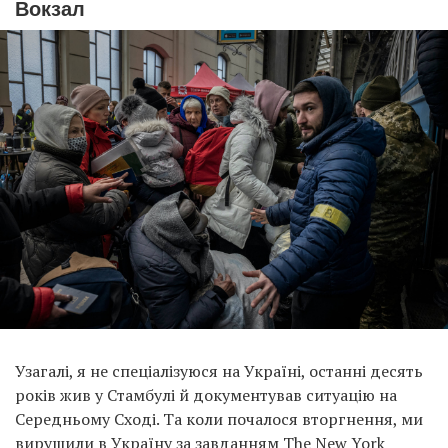
Вокзал
Узагалі, я не спеціалізуюся на Україні, останні десять
років жив у Стамбулі й документував ситуацію на
Середньому Сході. Та коли почалося вторгнення, ми
вирушили в Україну за завданням The New York