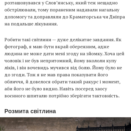
розташовувався у Слов’янську, який теж нещадно
обстрілювали, тому пораненим надавали нагальну
допомогу та доправляли до Краматорська чи Дніпра
на подальше лікування.
Робити такі світлини — дуже делікатне завдання. Як
фотограф, я маю бути вкрай обережним, адже
людина не може дати мені згоду на зйомку. Хоча цей
чоловік і не був непритомний, йому вкололи купу
ліків, і він вочевидь мучився від болю. Йому було не
до згоди. Тож я не мав права показувати його
обличчя, й довелося обрати такий ракурс і момент,
аби його не було видно. Навіть посеред хаосу
воєнного шпиталю потрібно зберігати тактовність.
Розмита світлина