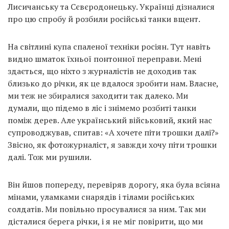
Лисичанську та Сєвєродонецьку. Українці дізналися
про цю спробу й розбили російські танки вщент.
На світлині купа спаленої техніки росіян. Тут навіть
видно шматок їхньої понтонної переправи. Мені
здається, що ніхто з журналістів не доходив так
близько до річки, як це вдалося зробити нам. Власне,
ми теж не збиралися заходити так далеко. Ми
думали, що підемо в ліс і знімемо розбиті танки
поміж дерев. Але український військовий, який нас
супроводжував, спитав: «А хочете піти трошки далі?»
Звісно, як фотожурналіст, я завжди хочу піти трошки
далі. Тож ми рушили.
Він йшов попереду, перевіряв дорогу, яка була всіяна
мінами, уламками снарядів і тілами російських
солдатів. Ми повільно просувалися за ним. Так ми
дісталися берега річки, і я не міг повірити, що ми