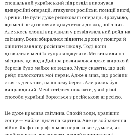
спеціальний український підрозділ виконував
диверсійні операції, атакуючи російські позиції вночі,
з річки. Це були дуже ризиковані операції. Зрозуміло,
що мені не дозволяли долучитися до жодної з них.
Але якось хлопці вирушили у розвідувальний рейд на
світанку. Вони збиралися підняти дрони у повітря й
оцінити завдану росіянам шкоду. Тоді вони
дозволили мені їх супроводжувати. Ми виплили на
місцину, де води Дніпра розливалися дуже широко й
берегів було майже не видно. Мушу сказати, що цей
рейд полоскотав мої нерви. Адже я знав, що росіяни
стоять десь там, на іншому березі. Але ризик був
виправданий. Мені хотілося показати, у які різні
способи українці борються з російською агресією.
Це дуже красива світлина. Спокій води, вранішнє
сонце — майже ідилічна картина. Але це зображення
війни. Як фотограф, я маю перш за все думати, як
зробити кадр, що змусить людей зупинитися і