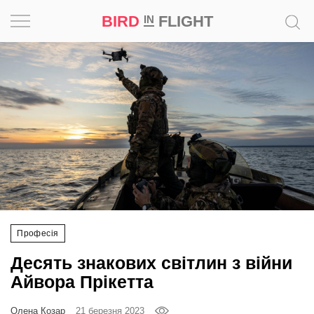
BIRD
FLIGHT
IN
Натхнення
Фотопроєкт
Новини
Світ
Архітектура
Професія
Професія
Десять знакових світлин з війни
Bird
Айвора Прікетта
in
Flight
Олена Козар
21 березня 2023