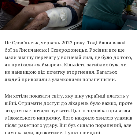
Це Слов’янськ, червень 2022 року. Тоді йшли важкі
бої за Лисичанськ і Сєвєродонецьк. Росіяни все ще
мали значну перевагу у вогневій силі, це було до того,
як приїхали «хаймарси». Кількість загиблих була чи
не найвищою від початку вторгнення. Багатьох
людей привозили з уламковими пораненнями.
Ми хотіли показати світу, яку ціну українці платять у
війні. Отримати доступ до лікарень було важко, проте
згодом нас почали пускати. Цього чоловіка привезли
з Ізюмського напрямку, його накрило хвилею уламків
після ракетного удару. Він був сильно поранений, але
нам сказали, що житиме. Пункт швидкої