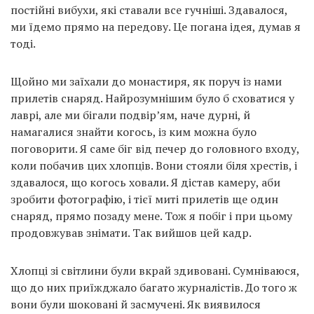
постійні вибухи, які ставали все гучніші. Здавалося,
ми їдемо прямо на передову. Це погана ідея, думав я
тоді.
Щойно ми заїхали до монастиря, як поруч із нами
прилетів снаряд. Найрозумнішим було б сховатися у
лаврі, але ми бігали подвір’ям, наче дурні, й
намагалися знайти когось, із ким можна було
поговорити. Я саме біг від печер до головного входу,
коли побачив цих хлопців. Вони стояли біля хрестів, і
здавалося, що когось ховали. Я дістав камеру, аби
зробити фотографію, і тієї миті прилетів ще один
снаряд, прямо позаду мене. Тож я побіг і при цьому
продовжував знімати. Так вийшов цей кадр.
Хлопці зі світлини були вкрай здивовані. Сумніваюся,
що до них приїжджало багато журналістів. До того ж
вони були шоковані й засмучені. Як виявилося