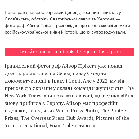
Prize
‘21
Переправа через Сіверський Донець, воєнний шпиталь у
Слов’янську, обстріли Святогірської лаври та Херсона —
фотограф Айвор Прікетт розповідає про свої важливі знімки з
російсько-української війни й історії, що їх супроводжували.
Читайте нас у
Facebook
,
Telegram
,
Instagram
RU
EN
Ірландський фотограф Айвор Прікетт уже понад
десять років живе на Середньому Сході та
документує події в Іраку і Сирії. Але у 2022-му він
приїхав до України у складі команди журналістів The
New York Times, аби показати світові, що велика війна
знову прийшла в Європу. Айвор має професійні
відзнаки, серед яких World Press Photo, The Pulitzer
Prizes, The Overseas Press Club Awards, Pictures of the
Year International, Foam Talent та інші.