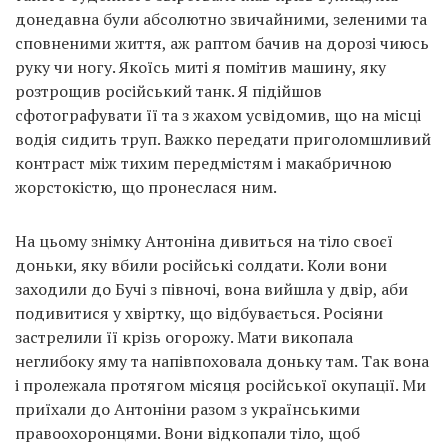
донедавна були абсолютно звичайними, зеленими та
сповненими життя, аж раптом бачив на дорозі чиюсь
руку чи ногу. Якоїсь миті я помітив машину, яку
розтрощив російський танк. Я підійшов
сфотографувати її та з жахом усвідомив, що на місці
водія сидить труп. Важко передати приголомшливий
контраст між тихим передмістям і макабричною
жорстокістю, що пронеслася ним.
На цьому знімку Антоніна дивиться на тіло своєї
доньки, яку вбили російські солдати. Коли вони
заходили до Бучі з півночі, вона вийшла у двір, аби
подивитися у хвіртку, що відбувається. Росіяни
застрелили її крізь огорожу. Мати викопала
неглибоку яму та напівпоховала доньку там. Так вона
і пролежала протягом місяця російської окупації. Ми
приїхали до Антоніни разом з українськими
правоохоронцями. Вони відкопали тіло, щоб