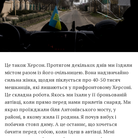
Це також Херсон. Протягом декількох днів ми їздили
містом разом із його очільницею. Вона надзвичайно
сильна жінка, щодня піклується про 40-50 тисяч
мешканців, які лишаються у прифронтовому Херсоні.
Це складна робота. Якось ми їхали у її броньованій
автівці, коли прямо перед нами прилетів снаряд. Ми
якраз проїжджали біля Антонівського мосту, у
районі, в якому жила її родина. Я почув вибух і
побачив стовп диму. А це останнє, що хочеться
бачити перед собою, коли їдеш в автівці. Мені