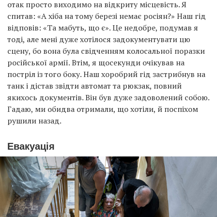
отак просто виходимо на відкриту місцевість. Я
спитав: «А хіба на тому березі немає росіян?» Наш гід
відповів: «Та мабуть, що є». Це недобре, подумав я
тоді, але мені дуже хотілося задокументувати цю
сцену, бо вона була свідченням колосальної поразки
російської армії. Втім, я щосекунди очікував на
постріл із того боку. Наш хоробрий гід застрибнув на
танк і дістав звідти автомат та рюкзак, повний
якихось документів. Він був дуже задоволений собою.
Гадаю, ми обидва отримали, що хотіли, й поспіхом
рушили назад.
Евакуація