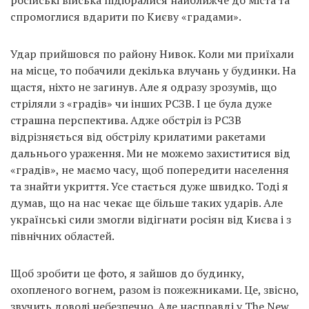
спромоглися вдарити по Києву «градами».
Удар прийшовся по району Нивок. Коли ми приїхали
на місце, то побачили декілька влучань у будинки. На
щастя, ніхто не загинув. Але я одразу зрозумів, що
стріляли з «градів» чи інших РСЗВ. І це була дуже
страшна перспектива. Адже обстріл із РСЗВ
відрізняється від обстрілу крилатими ракетами
дальнього ураження. Ми не можемо захиститися від
«градів», не маємо часу, щоб попередити населення
та знайти укриття. Усе стається дуже швидко. Тоді я
думав, що на нас чекає ще більше таких ударів. Але
українські сили змогли відігнати росіян від Києва і з
північних областей.
Щоб зробити це фото, я зайшов до будинку,
охопленого вогнем, разом із пожежниками. Це, звісно,
звучить доволі небезпечно. Але насправді у The New