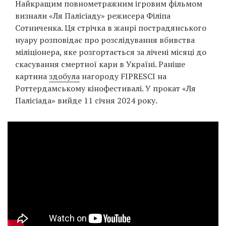
Найкращим повнометражним ігровим фільмом
Prize
‘21
визнали «Ля Палісіаду» режисера Філіпа
Сотниченка. Ця стрічка в жанрі пострадянського
нуару розповідає про розслідування вбивства
міліціонера, яке розгортається за лічені місяці до
скасування смертної кари в Україні. Раніше
картина
здобула
нагороду FIPRESCI на
Роттердамському кінофестивалі. У прокат «Ля
RU
EN
Палісіада» вийде 11 січня 2024 року.