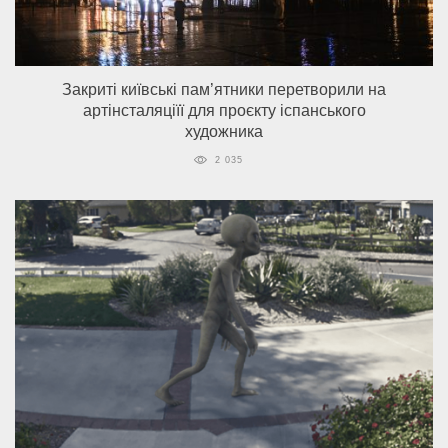
Закриті київські пам’ятники перетворили на
артінсталяціїї для проєкту іспанського
художника
2 035