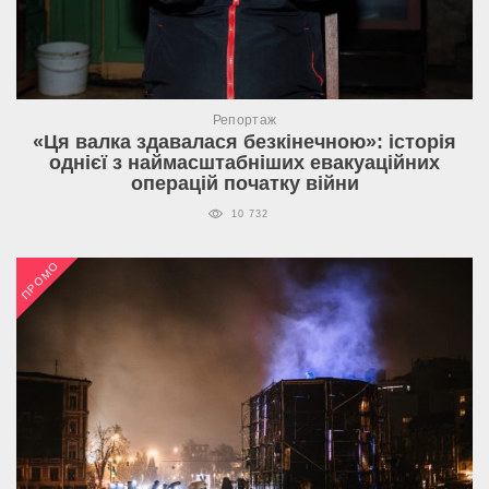
Репортаж
«Ця валка здавалася безкінечною»: історія
однієї з наймасштабніших евакуаційних
операцій початку війни
10 732
ПРОМО