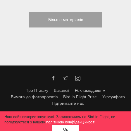
Більше матеріалів
Про Пташку
Вакансії
Рекламодавцям
Вимога до фотопроектів
Bird in Flight Prize
Укрсучфото
Підтримайте нас
Будь-яке використання матеріалів допускається тільки за згодою
Наш сайт використовує кукі. Залишаючись на Bird in Flight, ви
редакції
© 2026, Bird In Flight.
погоджуєтеся з нашою
політикою конфіденційності
.
Всі права захищені
Ок