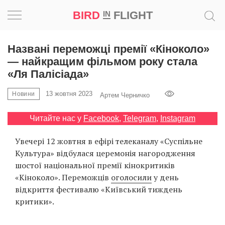
BIRD
FLIGHT
IN
Натхнення
Названі переможці премії «Кіноколо»
— найкращим фільмом року стала
Фотопроєкт
«Ля Палісіада»
13 жовтня 2023
Новини
Новини
Артем Черничко
Читайте нас у
Facebook
,
Telegram
,
Instagram
Світ
Увечері 12 жовтня в ефірі телеканалу «Суспільне
Архітектура
Культура» відбулася церемонія нагородження
шостої національної премії кінокритиків
Професія
«Кіноколо». Переможців
оголосили
у день
відкриття фестивалю «Київський тиждень
Bird
критики».
in
Flight