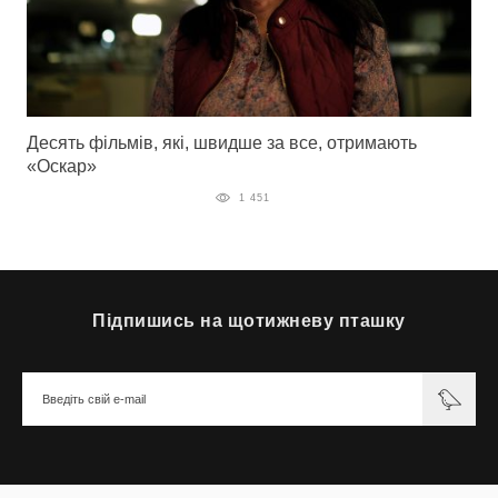
Десять фільмів, які, швидше за все, отримають
«Оскар»
1 451
Підпишись на щотижневу пташку