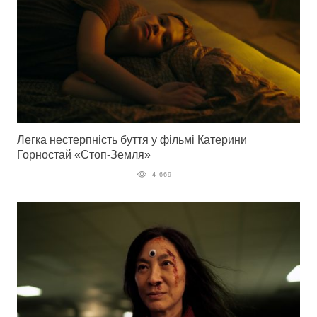
Легка нестерпність буття у фільмі Катерини
Горностай «Стоп-Земля»
4 669