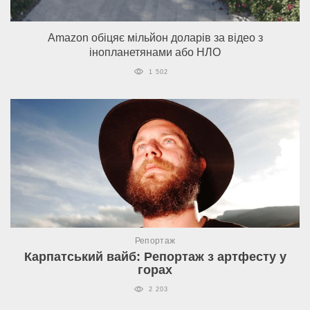
Amazon обіцяє мільйон доларів за відео з
інопланетянами або НЛО
1 502
Репортаж
Карпатський вайб: Репортаж з артфесту у
горах
2 203