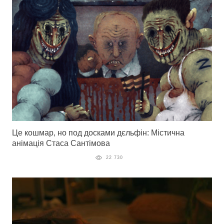
Це кошмар, но под досками дєльфін: Містична
анімація Стаса Сантімова
22 730