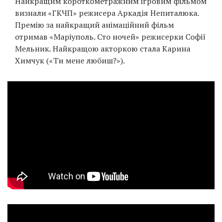
Найкращим короткометражним ігровим фільмом
визнали «ГКЧП» режисера Аркадія Непиталюка.
Премію за найкращий анімаційний фільм
отримав «Маріуполь. Сто ночей» режисерки Софії
Мельник. Найкращою акторкою стала Карина
Химчук («Ти мене любиш?»).