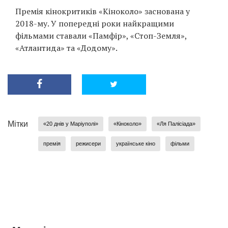
Премія кінокритиків «Кіноколо» заснована у
2018-му. У попередні роки найкращими
фільмами ставали «Памфір», «Стоп-Земля»,
«Атлантида» та «Додому».
Мітки
«20 днів у Маріуполі»
«Кіноколо»
«Ля Палісіада»
премія
режисери
українське кіно
фільми