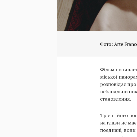
Фото: Arte Franc
Фільм починаєть
міської панорам
розповідає про 
небанально пока
становлення.
Трієр і його п
на глави не ма
поєднані, вони 