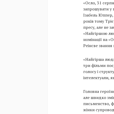
«Осло, 31 серп
запрошувати у п
Ізабель Юппер, 
років тому Трі
пресу, але не з
«Найгіршою люд
номінації на «О
Реінсве звання
«Найгірша людин
три фільми поє
голосу і структ
інтелектуали, я
Головна героїн
але швидко змі
письменство, ф
жінки супровод