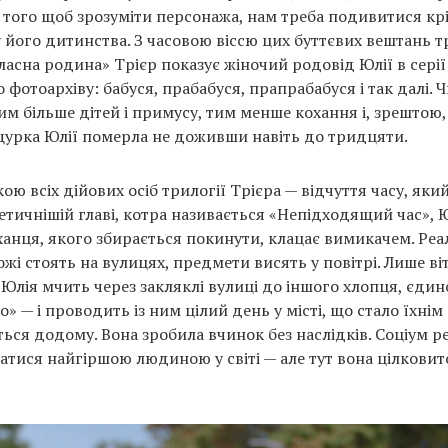
я того щоб зрозуміти персонажа, нам треба подивитися кр
у його дитинства. З часовою віссю цих буттєвих вештань т
ласна родина» Трієр показує жіночий родовід Юлії в серії
о фотоархіву: бабуся, прабабуся, прапрабабуся і так далі. 
тим більше дітей і примусу, тим менше кохання і, зрештою
урка Юлії померла не доживши навіть до тридцяти.
ю всіх дійових осіб трилогії Трієра — відчуття часу, який
оетичнішій главі, котра називається «Непідходящий час»,
ханця, якого збирається покинути, клацає вимикачем. Реа
ожі стоять на вулицях, предмети висять у повітрі. Лише ві
Юлія мчить через закляклі вулиці до іншого хлопця, єдино
 — і проводить із ним цілий день у місті, що стало їхнім
ться додому. Вона зробила вчинок без наслідків. Соціум р
атися найгіршою людиною у світі — але тут вона цілковито