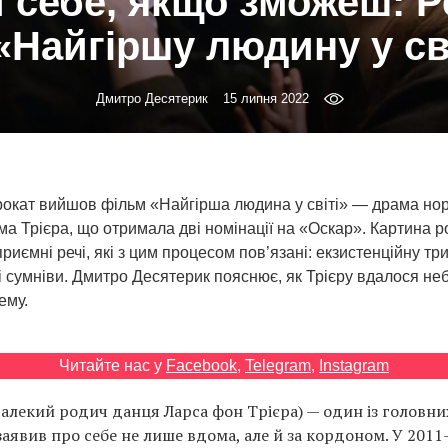
 себе, якщо зможеш: Р
«Найгіршу людину у св
Дмитро Десятерик
15 липня 2022
рокат вийшов фільм «Найгірша людина у світі» — драма но
а Трієра, що отримала дві номінації на «Оскар». Картина р
риємні речі, які з цим процесом пов’язані: екзистенційну тр
ні сумніви. Дмитро Десятерик пояснює, як Трієру вдалося н
ему.
Читайте нас у
Facebook
,
Telegram
,
Instagram
далекий родич данця Ларса фон Трієра) — один із головни
заявив про себе не лише вдома, але й за кордоном. У 2011