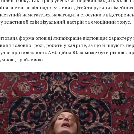
 нового боку. Так Трієр увесь час перевинаходить Юлію і ї
оїня знемагає від надокучливих дітей та рутини сімейног
У наступній намагається налагодити стосунки з відстороне
у властивий свій візуальний настрій та емоційний тонус.
нтована форма оповіді якнайкраще відповідає характеру г
виця головної ролі, робить у кадрі те, за що й цінують п
лучає протилежності. Амбіційна Юлія може бути різною: 
сумною, грайливою.