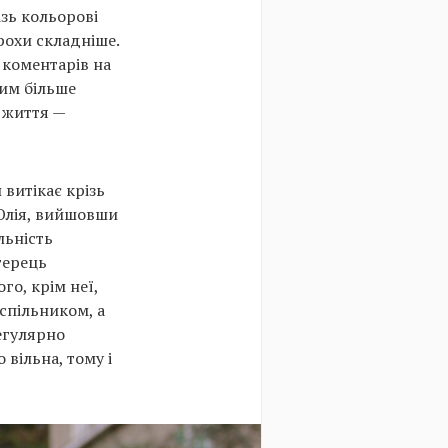
ізь кольорові
рохи складніше.
 коментарів на
Чим більше
, життя —
 витікає крізь
 Юлія, вийшовши
льність
терець
го, крім неї,
 спільником, а
егулярно
 вільна, тому і