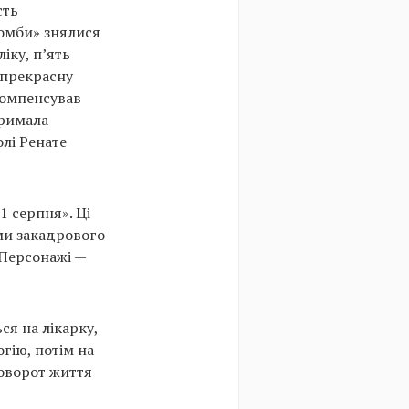
сть
бомби» знялися
іку, п’ять
 прекрасну
 компенсував
тримала
олі Ренате
1 серпня». Ці
ми закадрового
. Персонажі —
я на лікарку,
гію, потім на
поворот життя