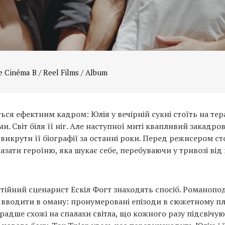
e Cinéma B / Reel Films / Album
ся ефектним кадром: Юлія у вечірній сукні стоїть на терас
и. Світ біля її ніг. Але наступної миті квапливий закадро
викрути її біографії за останні роки. Перед режисером с
зати героїню, яка шукає себе, перебуваючи у тривозі від
остійний сценарист Ескіл Фогт знаходять спосіб. Романопо
є вводити в оману: пронумеровані епізоди в сюжетному п
радше схожі на спалахи світла, що кожного разу підсвічу