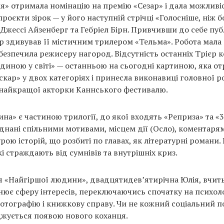
ня» отримала номінацію на премію «Сезар» і дала можливі
роєкти зірок — у його наступній стрічці «Голосніше, ніж 
Джессі Айзенберг та Гебріел Бірн. Привчивши до себе публ
єр здивував її містичним трилером «Тельма». Робота мала
абезпечила режисеру нагород. Відсутність останніх Трієр
иною у світі» — останньою на сьогодні картиною, яка о
скар» у двох категоріях і принесла виконавиці головної р
 найкращої акторки Каннського фестивалю.
а» є частиною трилогії, до якої входять «Реприза» та «3
днані спільними мотивами, місцем дії (Осло), коментаря
урою історій, що розбиті по главах, як літературні романи
кі страждають від сумнівів та внутрішніх криз.
я «Найгіршої людини», двадцятидев’ятирічна Юлія, вчитьс
нює сферу інтересів, переключаючись спочатку на психоло
отографію і книжкову справу. Чи не кожний соціальний 
жується появою нового коханця.