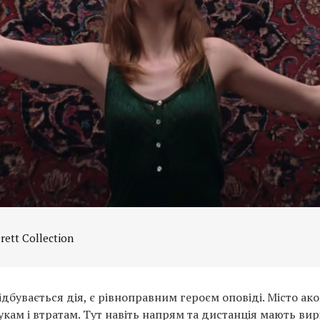
rett Collection
ідбувається дія, є рівноправним героєм оповіді. Місто ак
кам і втратам. Тут навіть напрям та дистанція мають ви