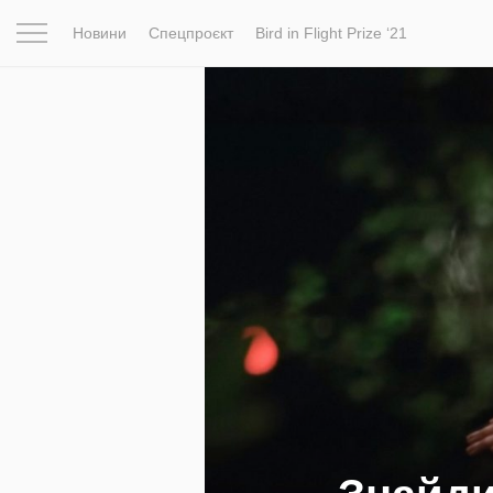
Новини
Спецпроєкт
Bird in Flight Prize ‘21
Натхнення
Фотопроєкт
Новини
Світ
Архітектур