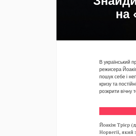
Знайди
на 
В український п
режисера Йоакім
пошук себе і неп
кризу та постій
розкрити вічну т
Йоакім Трієр (
Норвегії, який 