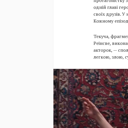
протагоністку з
одній главі гер
своїх друзів. 
Кожному епізод
Текуча, фрагме
Реінсве, викона
акторок, — спо
легкою, злою, 