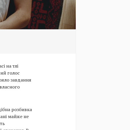
і на тлі
вий голос
тояло завдання
 власного
дібна розбивка
лані майже не
ють