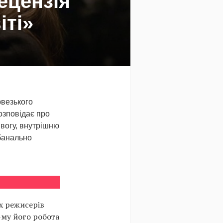
ецензія
іті»
рвезького
озповідає про
ивогу, внутрішню
ебанально
х режисерів
-му його робота