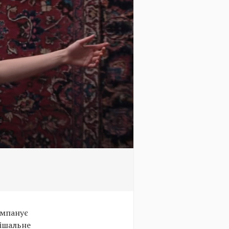
омпанує
рішальне