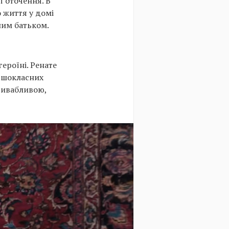
ї оточення. В
о життя у домі
ним батьком.
ероїні. Ренате
ершокласних
привабливою,