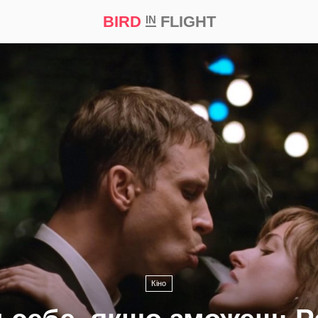
BIRD
FLIGHT
IN
а
Професія
Bird in Flight Prize ‘21
Кіно