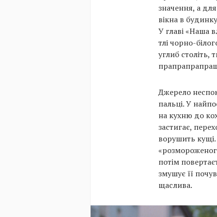
значення, а дл
вікна в будинк
У главі «Наша в
тлі чорно-білог
углиб століть, 
прапрапрапращ
Джерело неспоко
пальці. У найп
на кухню до ко
застигає, перех
ворушить кущі. 
«розмороженого»
потім повертає
змушує її почув
щаслива.