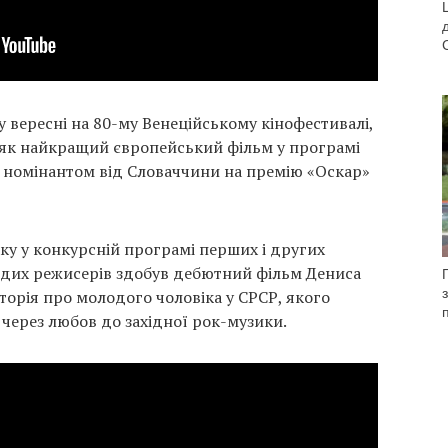
у вересні на 80-му Венеційському кінофестивалі,
 як найкращий європейський фільм у програмі
 є номінантом від Словаччини на премію «Оскар»
аку у конкурсній програмі перших і других
дих режисерів здобув дебютний фільм Дениса
сторія про молодого чоловіка у СРСР, якого
 через любов до західної рок-музики.