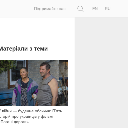
Пошук
Підтримайте нас
EN
RU
Матеріали з теми
5 358
У війни — буденне обличчя: П’ять
історій про українців у фільмі
«Погані дороги»