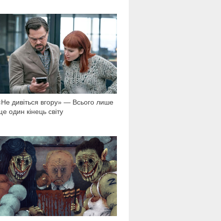
2 879
«Не дивіться вгору» — Всього лише
ще один кінець світу
22 729