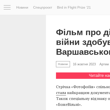
Новини
Спецпроєкт
Bird in Flight Prize ‘21
Натхнення
Фотопроєкт
Новини
Світ
Архітектур
Фільм про ді
війни здобу
Варшавсько
16 жовтня 2023
Артем 
Новини
Читайте на
Стрічка «Фотофобія» спільн
стала
найкращим документа
Також спеціальну відзнаку 
«БожеВільні».