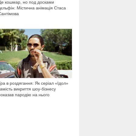
Це кошмар, но под досками
дєльфін: Містична анімація Стаса
Сантімова
1 434
Гра в роздягання: Як серіал «Ідол»
замість викриття шоу-бізнесу
показав пародію на нього