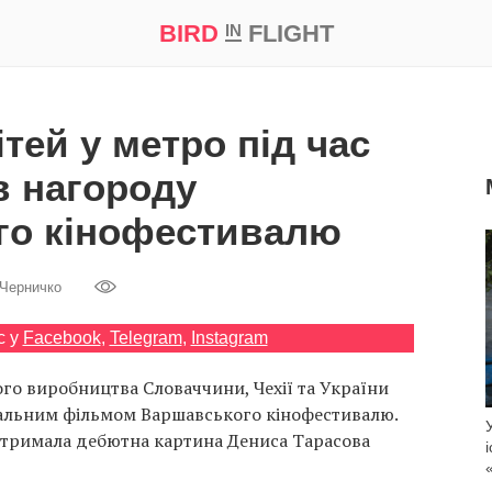
BIRD
FLIGHT
IN
а
Професія
Bird in Flight Prize ‘21
тей у метро під час
в нагороду
го кінофестивалю
Черничко
с у
Facebook
,
Telegram
,
Instagram
ого виробництва Словаччини, Чехії та України
льним фільмом Варшавського кінофестивалю.
отримала дебютна картина Дениса Тарасова