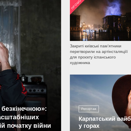
ПРОМО
2 032
Закриті київські пам’ятники
перетворили на артінсталяціїї
для проєкту іспанського
художника
2 196
 безкінечною»:
Репортаж
масштабніших
Карпатський вайб
ій початку війни
у горах