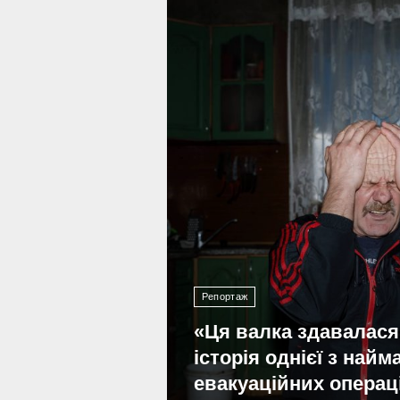
10 727
Репортаж
«Ця валка здавалася
історія однієї з най
евакуаційних операц