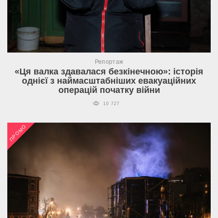
Репортаж
«Ця валка здавалася безкінечною»: історія
однієї з наймасштабніших евакуаційних
операцій початку війни
10 727
ПРОМО