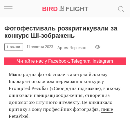
BIRD
FLIGHT
IN
Натхнення
Фотофестиваль розкритикували за
конкурс ШІ-зображень
Фотопроєкт
11 жовтня 2023
Новини
Артем Черничко
Новини
Читайте нас у
Facebook
,
Telegram
,
Instagram
Світ
Міжнародна фотобієнале в австралійському
Баллараті оголосила переможців конкурсу
Архітектура
Prompted Peculiar («Своєрідна підказка»), в якому
оцінювали найкращі зображення, створені за
Професія
допомогою штучного інтелекту. Це викликало
критику з боку професійних фотографів,
пише
Bird
PetaPixel.
in
Flight