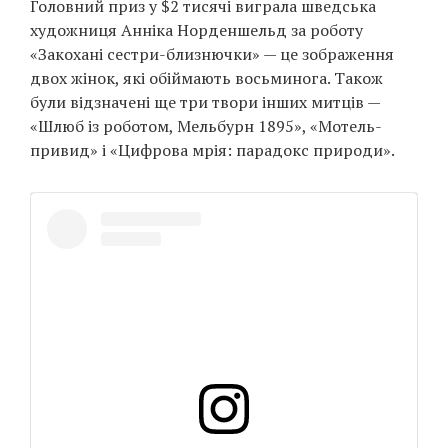
Головний приз у $2 тисячі виграла шведська
Prize
художниця Анніка Норденшельд за роботу
‘21
«Закохані сестри-близнючки» — це зображення
двох жінок, які обіймають восьминога. Також
були відзначені ще три твори інших митців —
«Шлюб із роботом, Мельбурн 1895», «Мотель-
привид» і «Цифрова мрія: парадокс природи».
RU
EN