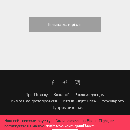
Більше матеріалів
Про Пташку
Вакансії
Рекламодавцям
Вимога до фотопроектів
Bird in Flight Prize
Укрсучфото
Підтримайте нас
Будь-яке використання матеріалів допускається тільки за згодою
Наш сайт використовує кукі. Залишаючись на Bird in Flight, ви
редакції
© 2026, Bird In Flight.
погоджуєтеся з нашою
політикою конфіденційності
.