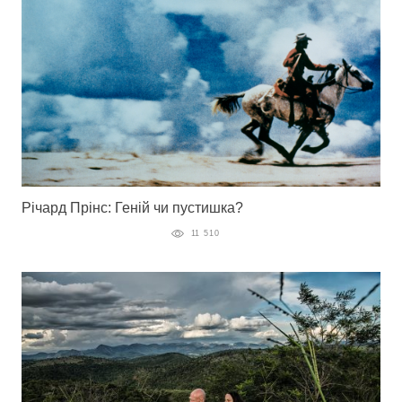
Річард Прінс: Геній чи пустишка?
11 510