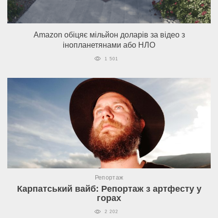
Amazon обіцяє мільйон доларів за відео з
інопланетянами або НЛО
1 501
Репортаж
Карпатський вайб: Репортаж з артфесту у
горах
2 202