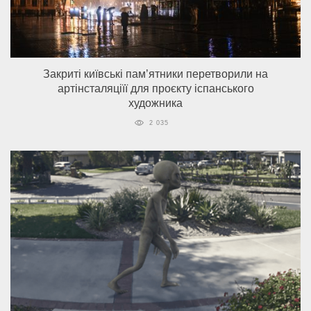
Закриті київські пам’ятники перетворили на
артінсталяціїї для проєкту іспанського
художника
2 035