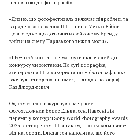
неповагою до фотографії».
«Дивно, що фотофестиваль включає підроблені та
вкрадені зображення ШІ, — пише Метью Ебботт. —
Це все одно що дозволити фейковому бренду
вийти на сцену Паризького тижня моди».
«Штучний контент не має бути включений до
конкурсу чи виставки. По суті це графіка,
згенерована ШІ з використанням фотографії, яка
вже була створена іншими», — додав фотограф
Каз Джорджевич.
Одним із членів журі був німецький
фотохудожник Борис Ельдагсен. Навесні він
переміг у конкурсі Sony World Photography Awards
2023 зі створеним ШІ знімком, а потім
відмовився
від нагороди. Ельдагсен наполягав, що його