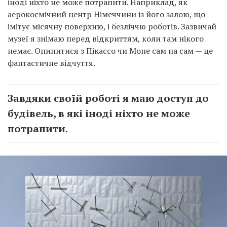
іноді ніхто не може потрапити. Наприклад, як
аерокосмічний центр Німеччини із його залою, що
імітує місячну поверхню, і безліччю роботів. Зазвичай
музеї я знімаю перед відкриттям, коли там нікого
немає. Опинитися з Пікассо чи Моне сам на сам — це
фантастичне відчуття.
Завдяки своїй роботі я маю доступ до
будівель, в які іноді ніхто не може
потрапити.