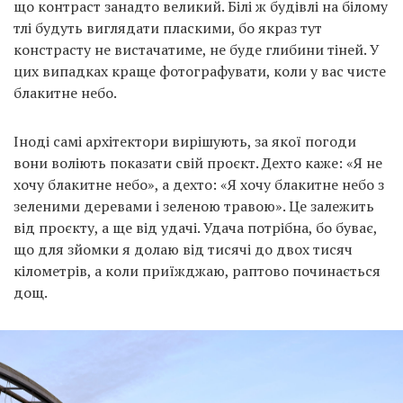
що контраст занадто великий. Білі ж будівлі на білому
тлі будуть виглядати пласкими, бо якраз тут
констрасту не вистачатиме, не буде глибини тіней. У
цих випадках краще фотографувати, коли у вас чисте
блакитне небо.
Іноді самі архітектори вирішують, за якої погоди
вони воліють показати свій проєкт. Дехто каже: «Я не
хочу блакитне небо», а дехто: «Я хочу блакитне небо з
зеленими деревами і зеленою травою». Це залежить
від проєкту, а ще від удачі. Удача потрібна, бо буває,
що для зйомки я долаю від тисячі до двох тисяч
кілометрів, а коли приїжджаю, раптово починається
дощ.