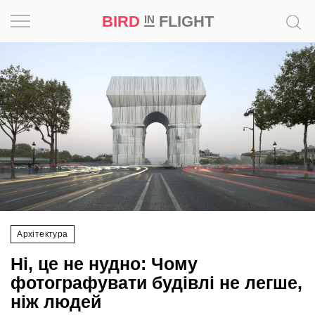
BIRD
FLIGHT
IN
Натхнення
Фотопроєкт
Новини
Світ
Архітектура
Архітектура
Професія
Ні, це не нудно: Чому
Bird
фотографувати будівлі не легше,
in
ніж людей
Flight