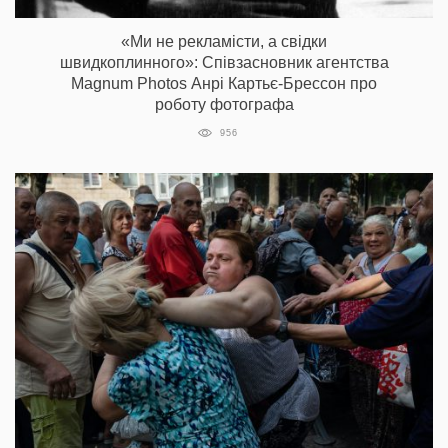
«Ми не рекламісти, а свідки
швидкоплинного»: Співзасновник агентства
Magnum Photos Анрі Картьє-Брессон про
роботу фотографа
956