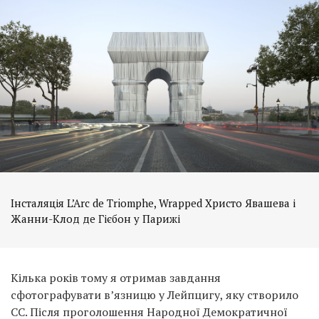
Інсталяція L’Arc de Triomphe, Wrapped Христо Явашева і
Жанни-Клод де Гієбон у Парижі
Кілька років тому я отримав завдання
сфотографувати в’язницю у Лейпцигу, яку створило
СС. Після проголошення Народної Демократичної