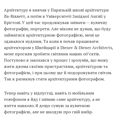
Архітектуру я вивчав у Паризькій школі архітектури
Ла-Віллетт, а потім в Університеті Західної Англії у
Брістолі. У цей час продовжував знімати — вуличну
фотографію, портрети. Але ніколи не думав, що буду
займатися архітектурною фотографією, мені це
здавалося нудним. Та коли я почав працювати
архітектором у Швейцарії в Diener & Diener Architects,
мене просили зробити світлини наших об’єктів.
Поступово я закохався у процес і зрозумів, що можу
жити двома своїми пристрастями, архітектурою та
фотографією, і при цьому ще й подорожувати світом.
Так я ризикнув стати архітектурним фотографом.
Тепер навіть у відпустці, навіть із мобільним
телефоном я йду і знімаю саме архітектуру, а не
життя навколо. Я дещо сумую за вуличною
фотографією, але не шкодую про свій вибір.