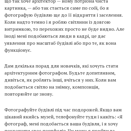
що так хоче архітектор — йому потрібна чиста
картинка, — або так стається саме по собі, бо я
фотографую будівлю ще до її відкриття і заселення.
Коли надто темно і я роблю світлини із довгою
витримкою, то перехожих просто не буде видно. Але
іноді мені подобаються люди в кадрі, це дає
уявлення про масштаб будівлі або про те, як вона
функціонує.
Дам декілька порад для новачків, які хочуть стати
архітектурним фотографом. Будьте допитливим,
дивіться, як роблять інші, вчіться у них. Коли вам
подобається світло на знімку, композиція,
повторюйте це знову.
Фотографуйте будівлі під час подорожей. Якщо вам
цікавий якийсь музей, телефонуйте туди і кажіть: «Я
фотограф, мені подобається ваша будівля, і я хочу
покращити своє портфоліо. Чи можу я прийти та