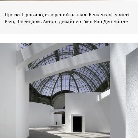
Проєкт Lippizano, створений на віллі Венкенхоф у місті
Ріен, Швейцарія. Автор: дизайнер Гвен Ван Ден Ейнде