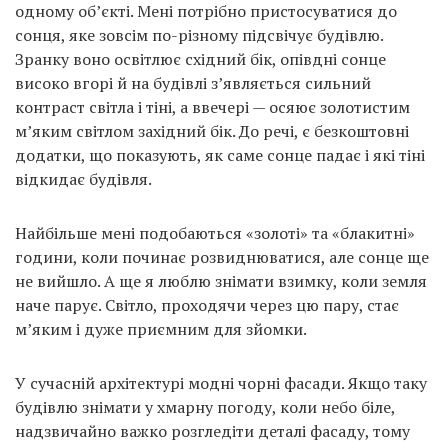
одному об’єкті. Мені потрібно пристосуватися до
сонця, яке зовсім по-різному підсвічує будівлю.
Зранку воно освітлює східний бік, опівдні сонце
високо вгорі й на будівлі з’являється сильний
контраст світла і тіні, а ввечері — осяює золотистим
м’яким світлом західний бік. До речі, є безкоштовні
додатки, що показують, як саме сонце падає і які тіні
відкидає будівля.
Найбільше мені подобаються «золоті» та «блакитні»
години, коли починає розвиднюватися, але сонце ще
не вийшло. А ще я люблю знімати взимку, коли земля
наче парує. Світло, проходячи через цю пару, стає
м’яким і дуже приємним для зйомки.
У сучасній архітектурі модні чорні фасади. Якщо таку
будівлю знімати у хмарну погоду, коли небо біле,
надзвичайно важко розгледіти деталі фасаду, тому