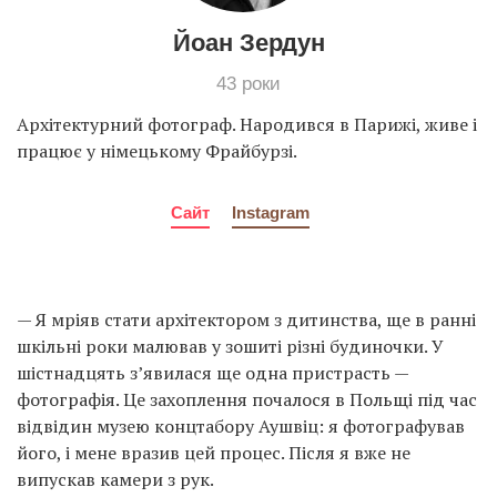
Йоан Зердун
43 роки
Архітектурний фотограф. Народився в Парижі, живе і
працює у німецькому Фрайбурзі.
Сайт
Instagram
— Я мріяв стати архітектором з дитинства, ще в ранні
шкільні роки малював у зошиті різні будиночки. У
шістнадцять з’явилася ще одна пристрасть —
фотографія. Це захоплення почалося в Польщі під час
відвідин музею концтабору Аушвіц: я фотографував
його, і мене вразив цей процес. Після я вже не
випускав камери з рук.