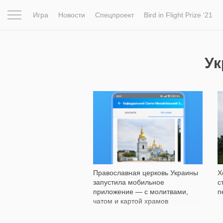
Игра
Новости
Спецпроект
Bird in Flight Prize ‘21
Вдохновение
Почему это шедевр
Мир
Фотопрое
Ук
318
Православная церковь Украины
Х
запустила мобильное
с
приложение — с молитвами,
п
чатом и картой храмов