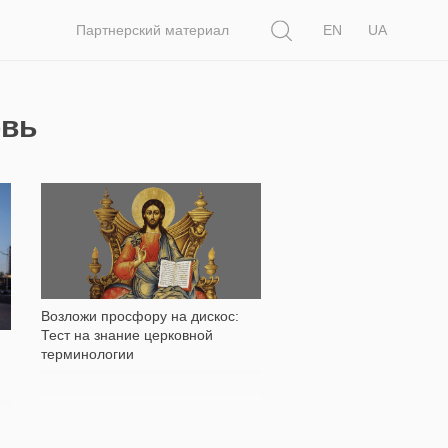
Поиск
Партнерский материал
EN
UA
овь
6 201
Возложи просфору на дискос:
Тест на знание церковной
терминологии