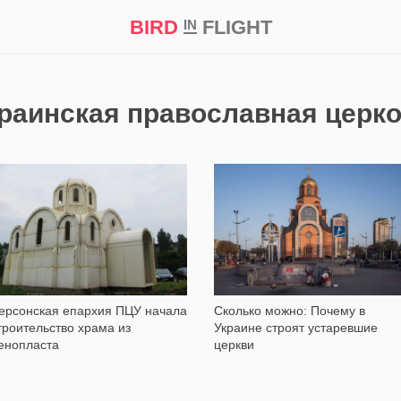
BIRD
FLIGHT
IN
кт
Репортаж
раинская православная церк
5 793
21 741
ерсонская епархия ПЦУ начала
Сколько можно: Почему в
троительство храма из
Украине строят устаревшие
енопласта
церкви