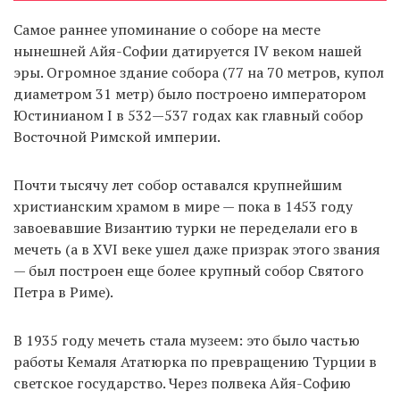
Самое раннее упоминание о соборе на месте
нынешней Айя-Софии датируется IV веком нашей
EN
UA
эры. Огромное здание собора (77 на 70 метров, купол
диаметром 31 метр) было построено императором
Юстинианом I в 532—537 годах как главный собор
Восточной Римской империи.
Почти тысячу лет собор оставался крупнейшим
христианским храмом в мире — пока в 1453 году
завоевавшие Византию турки не переделали его в
мечеть (а в XVI веке ушел даже призрак этого звания
— был построен еще более крупный собор Святого
Петра в Риме).
В 1935 году мечеть стала музеем: это было частью
работы Кемаля Ататюрка по превращению Турции в
светское государство. Через полвека Айя-Софию