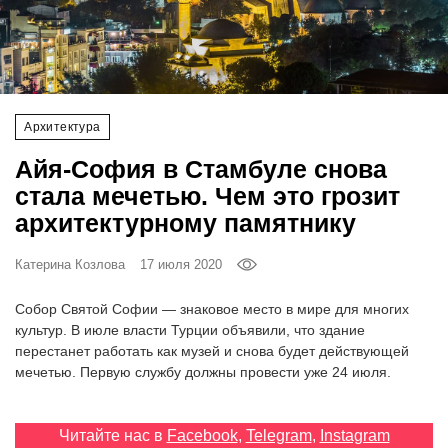
‘21
Фотопроект
Репортаж
Архитектура
Айя-София в Стамбуле снова
Партнерский
стала мечетью. Чем это грозит
материал
архитектурному памятнику
О
птичке
Катерина Козлова
17 июля 2020
Собор Святой Софии — знаковое место в мире для многих
Рекламодателям
культур. В июле власти Турции объявили, что здание
перестанет работать как музей и снова будет действующей
мечетью. Первую службу должны провести уже 24 июля.
Читайте нас в
Facebook
,
Telegram
,
Instagram