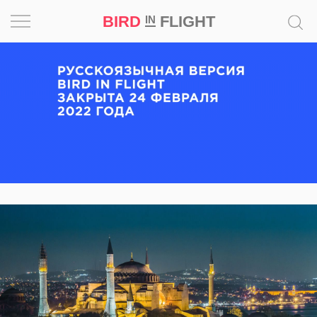
BIRD
FLIGHT
IN
Вдохновение
Почему
это
шедевр
Мир
Игра
Новости
Bird
in
Flight
Prize