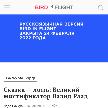
BIRD
FLIGHT
IN
Вдохновение
Почему
это
шедевр
Мир
Игра
Почему это шедевр
Новости
Сказка — ложь: Великий
Bird
мистификатор Валид Раад
in
Flight
Ладо Почхуа
14 ноября 2019
Prize