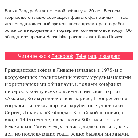
‘21
Валид Раад работает с темой войны уже 30 лет. В своем
творчестве он ловко совмещает факты с фантазиями — так,
Фотопроект
что неподготовленный зритель после просмотра его работ
остается в недоумении и подвергает сомнению все вокруг. Об
обладателе премии Hasselblad рассказывает Ладо Почхуа.
Репортаж
Партнерский
Читайте нас в
Facebook
,
Telegram
,
Instagram
материал
Гражданская война в Ливане началась в 1975-м с
О
вооруженных столкновений между мусульманскими
птичке
и христианскими общинами. С годами конфликт
перерос в войну всех со всеми: шиитская партия
Рекламодателям
«Амаль», Коммунистическая партия, Прогрессивная
социалистическая партия, зарубежные участники —
Сирия, Израиль, «Хезболла». В этой войне погибло
около 140 тысяч человек, почти 800 тысяч стали
беженцами. Считается, что она длилась пятнадцать
лет, но последующие годы редко бывали мирными.