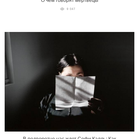
О чем говорят мертвецы
9 047
В подворотне нас ждет Софи Калль: Как