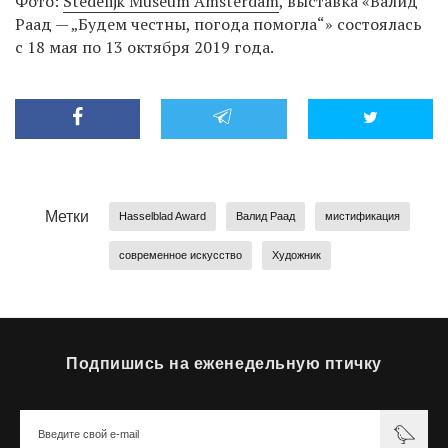
Фото:
Stedelijk Museum Amsterdam
, выставка «Валид
Раад — „Будем честны, погода помогла“»‎ состоялась
с 18 мая по 13 октября 2019 года.
Метки
Hasselblad Award
Валид Раад
мистификация
современное искусство
Художник
Подпишись на еженедельную птичку