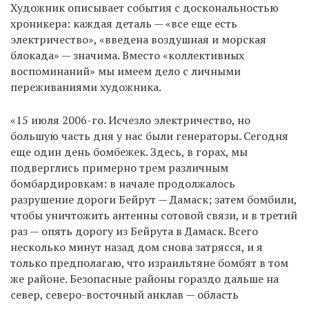
Художник описывает события с доскональностью
хроникера: каждая деталь — «все еще есть
электричество», «введена воздушная и морская
блокада» — значима. Вместо «коллективных
воспоминаний» мы имеем дело с личными
переживаниями художника.
«15 июля 2006-го. Исчезло электричество, но
большую часть дня у нас были генераторы. Сегодня
еще один день бомбежек. Здесь, в горах, мы
подверглись примерно трем различным
бомбардировкам: в начале продолжалось
разрушение дороги Бейрут — Дамаск; затем бомбили,
чтобы уничтожить антенны сотовой связи, и в третий
раз — опять дорогу из Бейрута в Дамаск. Всего
несколько минут назад дом снова затрясся, и я
только предполагаю, что израильтяне бомбят в том
же районе. Безопасные районы гораздо дальше на
север, северо-восточный анклав — область