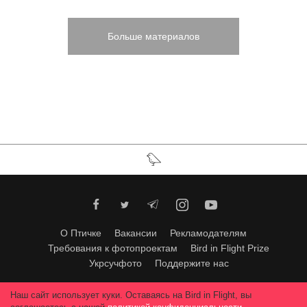
Больше материалов
О Птичке
Вакансии
Рекламодателям
Требования к фотопроектам
Bird in Flight Prize
Укрсучфото
Поддержите нас
Любое использование материалов допускается только с согласия
Наш сайт использует куки. Оставаясь на Bird in Flight, вы
редакции
.
© 2026, Bird In Flight.