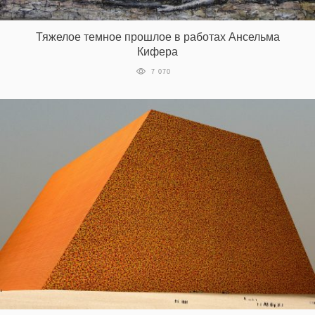
‘21
Тяжелое темное прошлое в работах Ансельма
Фотопроект
Кифера
7 070
Репортаж
Партнерский
материал
О
птичке
Рекламодателям