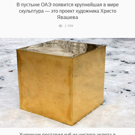
В пустыне ОАЭ появится крупнейшая в мире
скульптура — это проект художника Христо
Явашева
EN
UA
1 559
Художник поставил куб из чистого золота в