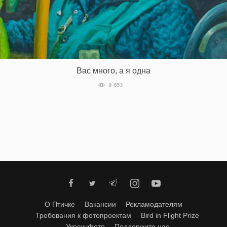
Вас много, а я одна
9 653
О Птичке
Вакансии
Рекламодателям
Требования к фотопроектам
Bird in Flight Prize
Укрсучфото
Поддержите нас