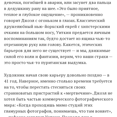
девочки, погибшей в аварии, или засунет два пальца
в дедушкину рану на шее. «Это было приятное,
теплое и глубокое ощущение», — проникновенно
говорит Джоэл с огоньком в глазах. Классический
дружелюбный нью-йоркский еврей с хипстерскими
очками на большом носу, Уиткин предается личным
воспоминаниям так, будто достает из ящика чью-то
отрезанную руку или голову. Кажется, этических
барьеров для него не существует — и мы, движимые
силой его воли и фантазии, верим, что наши страхи —
это просто чья-то пуританская выдумка.
Художник начал свою карьеру довольно поздно — в
41 год. Наверное, именно столько времени требуется
на то, чтобы перестать стесняться своих
странноватых пристрастий к «мертвечине». Джоэл не
хотел быть частью коммерческого фотографического
мира: «Когда проходишь мимо студий этих
гламурных фотографов, понимаешь, что там воняет»,