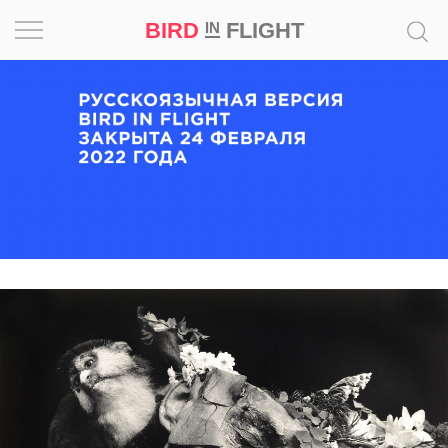
BIRD
FLIGHT
IN
Вдохновение
Почему
это
шедевр
Мир
Игра
Новости
Bird
in
Flight
Prize