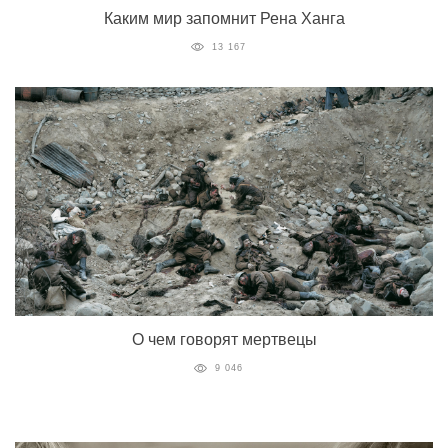
Каким мир запомнит Рена Ханга
13 167
О чем говорят мертвецы
9 046