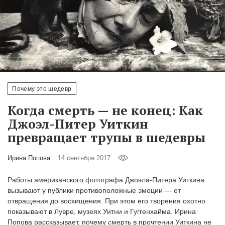
‘21
Фотопроект
Репортаж
Партнерский
Почему это шедевр
материал
Когда смерть — не конец: Как
Джоэл-Питер Уиткин
О
птичке
превращает трупы в шедевры
Ирина Попова
14 сентября 2017
Рекламодателям
Работы американского фотографа Джоэла-Питера Уиткина
вызывают у публики противоположные эмоции — от
отвращения до восхищения. При этом его творения охотно
показывают в Лувре, музеях Уитни и Гуггенхайма. Ирина
Попова рассказывает, почему смерть в прочтении Уиткина не