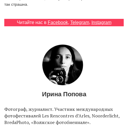
так страшна.
EN
UA
Читайте нас в
Facebook
,
Telegram
,
Instagram
Ирина Попова
Фотограф, журналист. Участник международных
фотофестивалей Les Rencontres d’Arles, Noorderlicht,
BredaPhoto, «Волжское фотобиеннале».