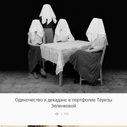
Одиночество и декаданс в портфолио Терезы
Зеленковой
1 535