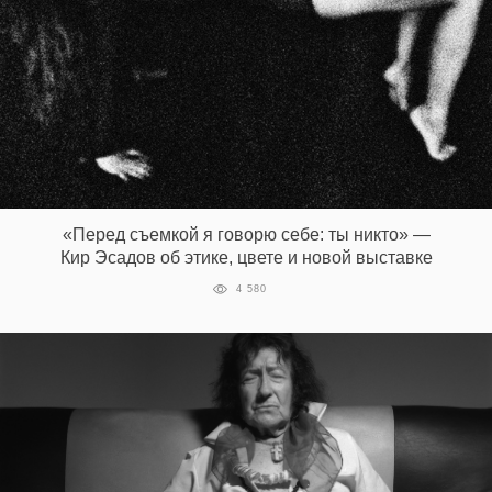
«Перед съемкой я говорю себе: ты никто» —
Кир Эсадов об этике, цвете и новой выставке
4 580