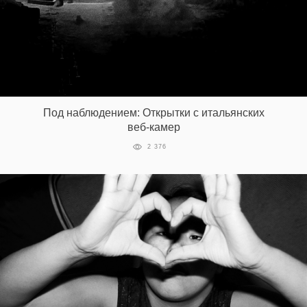
EN
UA
Под наблюдением: Открытки с итальянских
веб-камер
2 376